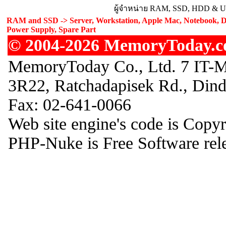
ผู้จำหน่าย RAM, SSD, HDD & Upg
RAM and SSD -> Server, Workstation, Apple Mac, Notebook, De
Power Supply, Spare Part
© 2004-2026 MemoryToday.com
MemoryToday Co., Ltd. 7 IT-M
3R22, Ratchadapisek Rd., Din
Fax: 02-641-0066
Web site engine's code is Copy
PHP-Nuke is Free Software rel