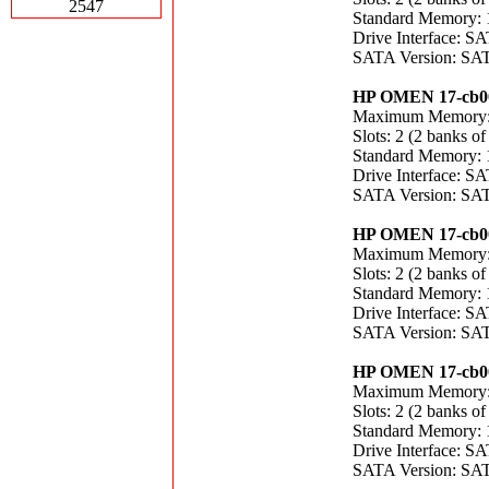
2547
Standard Memory:
Drive Interface: 
SATA Version: SAT
HP OMEN 17-cb0
Maximum Memory
Slots: 2 (2 banks of
Standard Memory:
Drive Interface: 
SATA Version: SAT
HP OMEN 17-cb0
Maximum Memory
Slots: 2 (2 banks of
Standard Memory:
Drive Interface: 
SATA Version: SAT
HP OMEN 17-cb0
Maximum Memory
Slots: 2 (2 banks of
Standard Memory:
Drive Interface: 
SATA Version: SAT