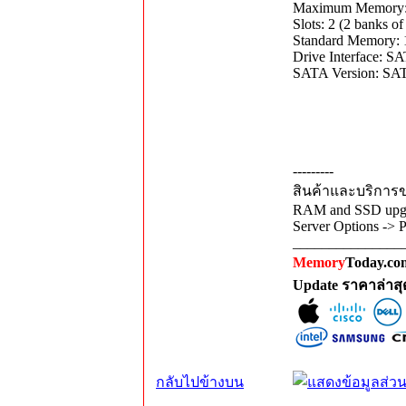
Maximum Memory
Slots: 2 (2 banks of
Standard Memory:
Drive Interface: 
SATA Version: SAT
---------
สินค้าและบริการขอ
RAM and SSD upgra
Server Options -> 
_______________
Memory
Today.com
Update ราคาล่าส
กลับไปข้างบน