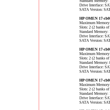
Standard Memory:
Drive Interface: 
SATA Version: SAT
HP OMEN 17-cb0
Maximum Memory
Slots: 2 (2 banks of
Standard Memory:
Drive Interface: 
SATA Version: SAT
HP OMEN 17-cb0
Maximum Memory
Slots: 2 (2 banks of
Standard Memory:
Drive Interface: 
SATA Version: SAT
HP OMEN 17-cb0
Maximum Memory
Slots: 2 (2 banks of
Standard Memory:
Drive Interface: 
SATA Version: SAT