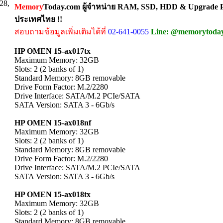
28,
Memory
Today.com ผู้จำหน่าย RAM, SSD, HDD & Upgrade Pa
ประเทศไทย !!
สอบถามข้อมูลเพิ่มเติมได้ที่
02-641-0055
Line: @memorytoda
HP OMEN 15-ax017tx
Maximum Memory: 32GB
Slots: 2 (2 banks of 1)
Standard Memory: 8GB removable
Drive Form Factor: M.2/2280
Drive Interface: SATA/M.2 PCIe/SATA
SATA Version: SATA 3 - 6Gb/s
HP OMEN 15-ax018nf
Maximum Memory: 32GB
Slots: 2 (2 banks of 1)
Standard Memory: 8GB removable
Drive Form Factor: M.2/2280
Drive Interface: SATA/M.2 PCIe/SATA
SATA Version: SATA 3 - 6Gb/s
HP OMEN 15-ax018tx
Maximum Memory: 32GB
Slots: 2 (2 banks of 1)
Standard Memory: 8GB removable