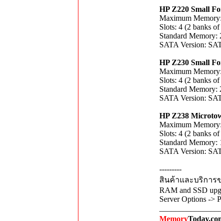
HP Z220 Small Fo
Maximum Memory
Slots: 4 (2 banks of
Standard Memory:
SATA Version: SAT
HP Z230 Small Fo
Maximum Memory
Slots: 4 (2 banks of
Standard Memory:
SATA Version: SAT
HP Z238 Microto
Maximum Memory
Slots: 4 (2 banks of
Standard Memory:
SATA Version: SAT
---------
สินค้าและบริการขอ
RAM and SSD upgra
Server Options -> 
_______________
Memory
Today.com