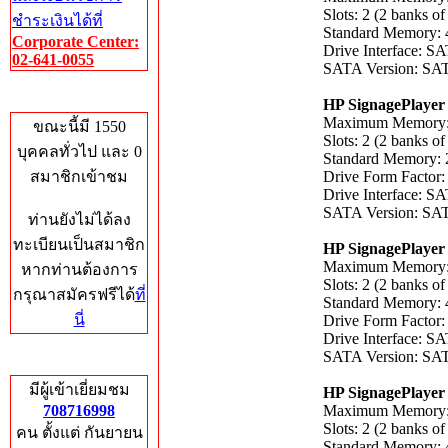
Slots: 2 (2 banks of
ชำระเงินได้ที่
Standard Memory:
Corporate Center:
Drive Interface: 
02-641-0055
SATA Version: SAT
Who's Online
HP SignagePlayer
Maximum Memory
ขณะนี้มี 1550
Slots: 2 (2 banks of
บุคคลทั่วไป และ 0
Standard Memory:
สมาชิกเข้าชม
Drive Form Factor:
Drive Interface: S
SATA Version: SAT
ท่านยังไม่ได้ลง
ทะเบียนเป็นสมาชิก
HP SignagePlaye
Maximum Memory
หากท่านต้องการ
Slots: 2 (2 banks of
กรุณาสมัครฟรีได้
ที่
Standard Memory:
นี่
Drive Form Factor:
Drive Interface: S
SATA Version: SAT
Total Hits
มีผู้เข้าเยี่ยมชม
HP SignagePlayer
708716998
Maximum Memory
Slots: 2 (2 banks of
คน ตั้งแต่ กันยายน
Standard Memory: