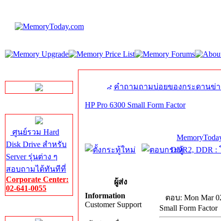
LINE Chat
คำถามถามบ่อยของกระดานข่า
HP Pro 6300 Small Form Factor
Server HDD
ศูนย์รวม Hard
MemoryToday
Disk Drive สำหรับ
DDR2, DDR : โ
Server รุ่นต่าง ๆ
สอบถามได้ทันทีที่
Corporate Center:
ผู้ส่ง
02-641-0055
Information
ตอบ: Mon Mar 02
Customer Support
Small Form Factor
Server Memory