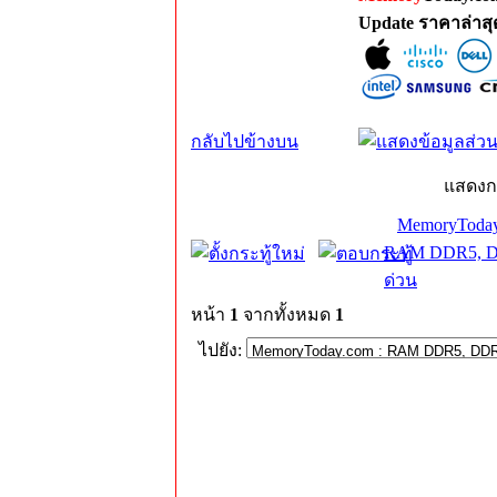
Update ราคาล่าส
กลับไปข้างบน
แสดงก
MemoryToday
RAM DDR5, DD
ด่วน
หน้า
1
จากทั้งหมด
1
ไปยัง: