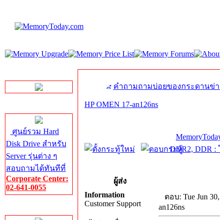
LINE Chat
คำถามถามบ่อยของกระดานข่า
HP OMEN 17-an126ns
Server HDD
ศูนย์รวม Hard
MemoryToday
Disk Drive สำหรับ
DDR2, DDR : โ
Server รุ่นต่าง ๆ
สอบถามได้ทันทีที่
Corporate Center:
ผู้ส่ง
02-641-0055
Information
ตอบ: Tue Jun 30
Customer Support
an126ns
Server Memory