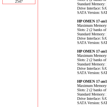
2547
Standard Memory:
Drive Interface: 
SATA Version: SAT
HP OMEN 17-an1
Maximum Memory
Slots: 2 (2 banks of
Standard Memory:
Drive Interface: 
SATA Version: SAT
HP OMEN 17-an1
Maximum Memory
Slots: 2 (2 banks of
Standard Memory:
Drive Interface: 
SATA Version: SAT
HP OMEN 17-an1
Maximum Memory
Slots: 2 (2 banks of
Standard Memory:
Drive Interface: 
SATA Version: SAT