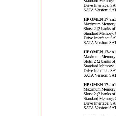
Standard Memory:
Drive Interface: 
SATA Version: SAT
HP OMEN 17-an1
Maximum Memory
Slots: 2 (2 banks of
Standard Memory:
Drive Interface: 
SATA Version: SAT
HP OMEN 17-an1
Maximum Memory
Slots: 2 (2 banks of
Standard Memory:
Drive Interface: 
SATA Version: SAT
HP OMEN 17-an1
Maximum Memory
Slots: 2 (2 banks of
Standard Memory:
Drive Interface: 
SATA Version: SAT