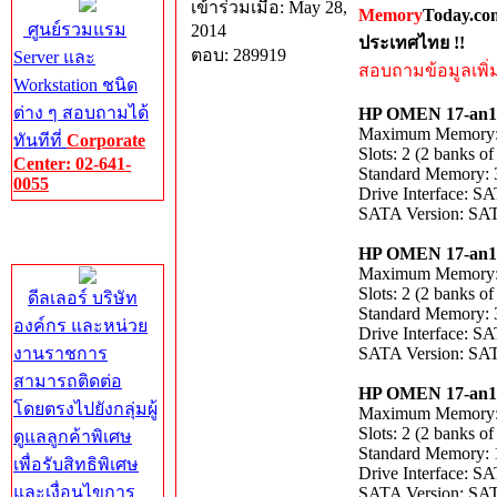
เข้าร่วมเมื่อ: May 28,
Memory
Today.co
ศูนย์รวมแรม
2014
ประเทศไทย !!
ตอบ: 289919
Server และ
สอบถามข้อมูลเพิ่มเ
Workstation ชนิด
ต่าง ๆ สอบถามได้
HP OMEN 17-an1
Maximum Memory
ทันทีที่
Corporate
Slots: 2 (2 banks of
Center: 02-641-
Standard Memory:
0055
Drive Interface: 
SATA Version: SAT
Corporate
Center
HP OMEN 17-an1
Maximum Memory
Slots: 2 (2 banks of
ดีลเลอร์ บริษัท
Standard Memory:
องค์กร และหน่วย
Drive Interface: 
งานราชการ
SATA Version: SAT
สามารถติดต่อ
HP OMEN 17-an1
โดยตรงไปยังกลุ่มผู้
Maximum Memory
Slots: 2 (2 banks of
ดูแลลูกค้าพิเศษ
Standard Memory:
เพื่อรับสิทธิพิเศษ
Drive Interface: 
และเงื่อนไขการ
SATA Version: SAT