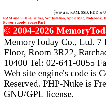
ผู้จำหน่าย RAM, SSD, HDD & Upg
RAM and SSD -> Server, Workstation, Apple Mac, Notebook, De
Power Supply, Spare Part
© 2004-2026 MemoryToday
MemoryToday Co., Ltd. 7 I
Floor, Room 3R22, Ratcha
10400 Tel: 02-641-0055 F
Web site engine's code is 
Reserved. PHP-Nuke is Free
GNU/GPL license.