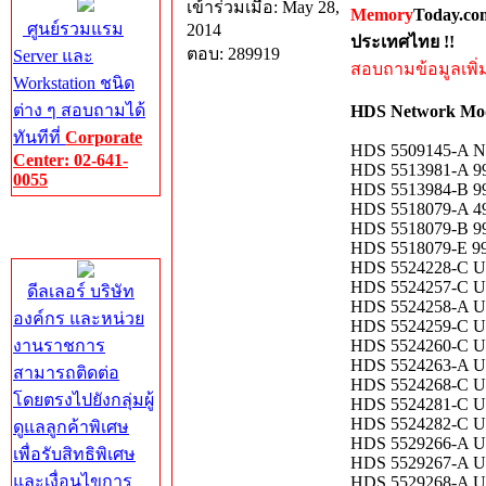
เข้าร่วมเมื่อ: May 28,
Memory
Today.co
ศูนย์รวมแรม
2014
ประเทศไทย !!
ตอบ: 289919
Server และ
สอบถามข้อมูลเพิ่มเ
Workstation ชนิด
ต่าง ๆ สอบถามได้
HDS Network Mo
ทันทีที่
Corporate
HDS 5509145-A N
Center: 02-641-
HDS 5513981-A 99
0055
HDS 5513984-B 99
HDS 5518079-A 4
Corporate
HDS 5518079-B 99
Center
HDS 5518079-E 99
HDS 5524228-C US
HDS 5524257-C US
ดีลเลอร์ บริษัท
HDS 5524258-A US
องค์กร และหน่วย
HDS 5524259-C U
งานราชการ
HDS 5524260-C US
HDS 5524263-A US
สามารถติดต่อ
HDS 5524268-C US
โดยตรงไปยังกลุ่มผู้
HDS 5524281-C US
HDS 5524282-C US
ดูแลลูกค้าพิเศษ
HDS 5529266-A U
เพื่อรับสิทธิพิเศษ
HDS 5529267-A U
และเงื่อนไขการ
HDS 5529268-A US