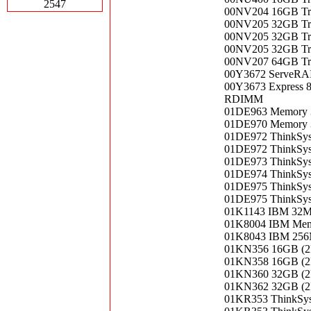
2547
00NV204 16GB Tr
00NV205 32GB Tr
00NV205 32GB Tr
00NV205 32GB Tr
00NV207 64GB Tr
00Y3672 ServeRAI
00Y3673 Express
RDIMM
01DE963 Memory
01DE970 Memory
01DE972 ThinkSy
01DE972 ThinkSy
01DE973 ThinkSy
01DE974 ThinkSy
01DE975 ThinkSy
01DE975 ThinkSy
01K1143 IBM 3
01K8004 IBM Mem
01K8043 IBM 25
01KN356 16GB (2
01KN358 16GB (2
01KN360 32GB (2
01KN362 32GB (2
01KR353 ThinkSy