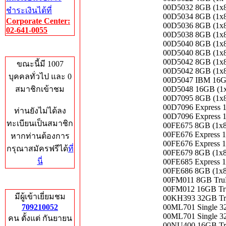
00D5032 8GB (1x
ชำระเงินได้ที่
00D5034 8GB (1x
Corporate Center:
00D5036 8GB (1x
02-641-0055
00D5038 8GB (1x
00D5040 8GB (1x
Who's Online
00D5040 8GB (1x
00D5042 8GB (1x
ขณะนี้มี 1007
00D5042 8GB (1x
บุคคลทั่วไป และ 0
00D5047 IBM 16G
สมาชิกเข้าชม
00D5048 16GB (1
00D7095 8GB (1x
00D7096 Express
ท่านยังไม่ได้ลง
00D7096 Express
ทะเบียนเป็นสมาชิก
00FE675 8GB (1x
00FE676 Express
หากท่านต้องการ
00FE676 Express
กรุณาสมัครฟรีได้
ที่
00FE679 8GB (1x
นี่
00FE685 Express
00FE686 8GB (1x
00FM011 8GB Tru
Total Hits
00FM012 16GB Tr
มีผู้เข้าเยี่ยมชม
00KH393 32GB Tr
709210052
00ML701 Single 32
00ML701 Single 32
คน ตั้งแต่ กันยายน
00NU400 16GB Tr