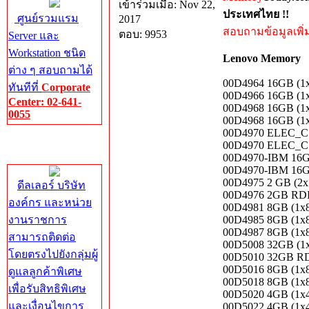
เข้าร่วมเมื่อ: Nov 22,
ประเทศไทย !!
ศูนย์รวมแรม
2017
สอบถามข้อมูลเพิ่มเ
ตอบ: 9953
Server และ
Workstation ชนิด
Lenovo Memory
ต่าง ๆ สอบถามได้
00D4964 16GB (1
ทันทีที่
Corporate
00D4966 16GB (1
Center: 02-641-
00D4968 16GB (1
0055
00D4968 16GB (1
00D4970 ELEC_C
Corporate
00D4970 ELEC_C
Center
00D4970-IBM 16
00D4970-IBM 16
00D4975 2 GB (2x
ดีลเลอร์ บริษัท
00D4976 2GB R
องค์กร และหน่วย
00D4981 8GB (1x
งานราชการ
00D4985 8GB (1x
00D4987 8GB (1x
สามารถติดต่อ
00D5008 32GB (1
โดยตรงไปยังกลุ่มผู้
00D5010 32GB 
00D5016 8GB (1x
ดูแลลูกค้าพิเศษ
00D5018 8GB (1x
เพื่อรับสิทธิพิเศษ
00D5020 4GB (1x
และเงื่อนไขการ
00D5022 4GB (1x