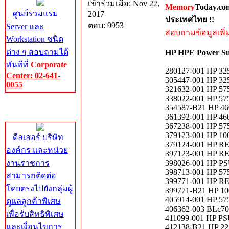
เข้าร่วมเมื่อ: Nov 22,
Memory
Today.co
ศูนย์รวมแรม
2017
ประเทศไทย !!
ตอบ: 9953
Server และ
สอบถามข้อมูลเพิ่มเ
Workstation ชนิด
ต่าง ๆ สอบถามได้
HP HPE Power Su
ทันทีที่
Corporate
280127-001 HP 3
Center: 02-641-
305447-001 HP 3
0055
321632-001 HP 57
338022-001 HP 57
Corporate
354587-B21 HP 46
Center
361392-001 HP 46
367238-001 HP 57
379123-001 HP 10
ดีลเลอร์ บริษัท
379124-001 HP 
องค์กร และหน่วย
397123-001 HP 
งานราชการ
398026-001 HP 
398713-001 HP 5
สามารถติดต่อ
399771-001 HP 
โดยตรงไปยังกลุ่มผู้
399771-B21 HP 100
405914-001 HP 5
ดูแลลูกค้าพิเศษ
406362-003 BLc70
เพื่อรับสิทธิพิเศษ
411099-001 HP P
และเงื่อนไขการ
412138-B21 HP 22