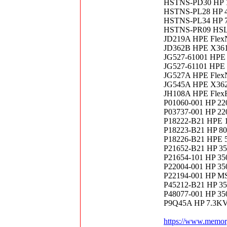
HSTNS-PD30 HP 12
HSTNS-PL28 HP 46
HSTNS-PL34 HP 75
HSTNS-PR09 HS
JD219A HPE Flex
JD362B HPE X361
JG527-61001 HPE
JG527-61101 HPE
JG527A HPE Flex
JG545A HPE X362
JH108A HPE FlexF
P01060-001 HP 220
P03737-001 HP 220
P18222-B21 HPE 1
P18223-B21 HP 800
P18226-B21 HPE 50
P21652-B21 HP 35
P21654-101 HP 35
P22004-001 HP 35
P22194-001 HP M
P45212-B21 HP 35
P48077-001 HP 35
P9Q45A HP 7.3KV
https://www.memor