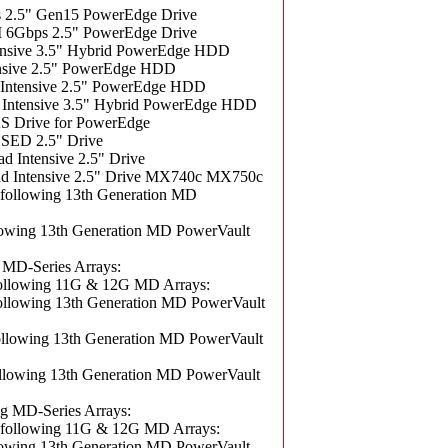
2.5" Gen15 PowerEdge Drive
6Gbps 2.5" PowerEdge Drive
nsive 3.5" Hybrid PowerEdge HDD
nsive 2.5" PowerEdge HDD
ntensive 2.5" PowerEdge HDD
ntensive 3.5" Hybrid PowerEdge HDD
 Drive for PowerEdge
SED 2.5" Drive
Intensive 2.5" Drive
d Intensive 2.5" Drive MX740c MX750c
llowing 13th Generation MD
wing 13th Generation MD PowerVault
MD-Series Arrays:
lowing 11G & 12G MD Arrays:
owing 13th Generation MD PowerVault
owing 13th Generation MD PowerVault
owing 13th Generation MD PowerVault
 MD-Series Arrays:
llowing 11G & 12G MD Arrays:
wing 13th Generation MD PowerVault