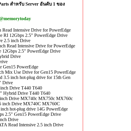
rts สำหรับ Server อันดับ 1 ของ
 @memorytoday
Read Intensive Drive for PowerEdge
 RI 12Gbps 2.5" PowerEdge Drive
 2.5 inch Drive
 Read Intensive Drive for PowerEdge
 12Gbps 2.5" PowerEdge Drive
brid Drive
rive
or Gen15 PowerEdge
h Mix Use Drive for Gen15 PowerEdge
 inch hot-plug drive for 15th Gen
 Drive
nch Drive T440 T640
 Hybrid Drive T440 T640
5 inch Drive MX740c MX750c MX760c
.5 inch Drive MX740C MX760C
ch hot-plug drive 14G PowerEdge
 2.5" Gen15 PowerEdge Drive
nch Drive
 Read Intensive 2.5 inch Drive