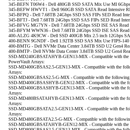
345-BEFN T06W4 - Dell 480GB SSD SATA Mix Use MI 6Gbps 
345-BEFW HWVT1 - Dell 960GB SSD SATA Read Intensive RI 
345-BFPQ - Dell 7.68TB 24Gbps SSD SAS FIPs SED Read Inte
345-BFTJ - Dell 7.68TB 24Gbps SSD SAS FIPs SED Read Inte
345-BFVG MG7YN - Dell 7.68TB 24Gbps SSD ISE SAS Read I
345-BFYM WWN36 - Dell 7.68TB 24Gbps SSD ISE SAS Read I
400-ALZG 4K9CW - Dell SSD 400GB Mix 2.5 inch 12Gbps SAS
400-BENN 9GNDF - Dell 1.92TB SSD SAS Mix Use FIPS-140 
400-BMTG - Dell NVMe Data Center 3.84TB SSD U2 Gen4 Read 
400-BMTP - Dell NVMe Data Center 3.84TB SSD U2 Gen4 Rea
SSD-MD240GBSATAHYB-GEN13-MIX - Compatible with the fo
PowerVault Arrays:
SSD-MD400GBSAS2.5-GEN13-MIX - Compatible with the follo
Arrays:
SSD-MD400GBSAS2.5-G-MIX - Compatible with the following 
SSD-MD400GBSASHYB-GEN12-MIX - Compatible with the fol
SSD-MD400GBSASHYB-GEN13-MIX - Compatible with the foll
Arrays:
SSD-MD480BSATAHYB-GEN13-MIX - Compatible with the foll
Arrays:
SSD-MD480GBSATA2.5-GEN13-MIX - Compatible with the foll
Arrays:
SSD-MD480GBSATA2.5-G-MIX - Compatible with the following
SSD-MD480GBSATAHYB-GEN12-MIX - Compatible with the fo
SSD-MD800GBSAS2.5-GEN13-MIX - Compatible with the follo