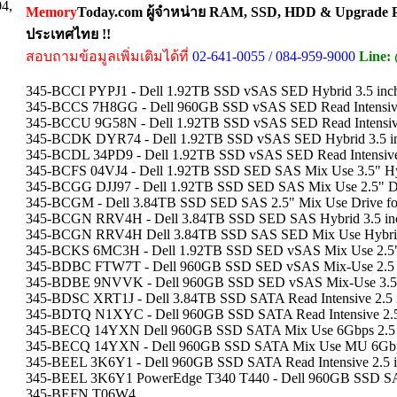
04,
Memory
Today.com ผู้จำหน่าย RAM, SSD, HDD & Upgrade Pa
ประเทศไทย !!
สอบถามข้อมูลเพิ่มเติมได้ที่
02-641-0055 / 084-959-9000
Line:
345-BCCI PYPJ1 - Dell 1.92TB SSD vSAS SED Hybrid 3.5 inch 
345-BCCS 7H8GG - Dell 960GB SSD vSAS SED Read Intensive
345-BCCU 9G58N - Dell 1.92TB SSD vSAS SED Read Intensive
345-BCDK DYR74 - Dell 1.92TB SSD vSAS SED Hybrid 3.5 inch
345-BCDL 34PD9 - Dell 1.92TB SSD vSAS SED Read Intensive
345-BCFS 04VJ4 - Dell 1.92TB SSD SED SAS Mix Use 3.5" Hy
345-BCGG DJJ97 - Dell 1.92TB SSD SED SAS Mix Use 2.5" D
345-BCGM - Dell 3.84TB SSD SED SAS 2.5" Mix Use Drive f
345-BCGN RRV4H - Dell 3.84TB SSD SED SAS Hybrid 3.5 inc
345-BCGN RRV4H Dell 3.84TB SSD SAS SED Mix Use Hybrid 3.5
345-BCKS 6MC3H - Dell 1.92TB SSD SED vSAS Mix Use 2.5"
345-BDBC FTW7T - Dell 960GB SSD SED vSAS Mix-Use 2.5 i
345-BDBE 9NVVK - Dell 960GB SSD SED vSAS Mix-Use 3.5"
345-BDSC XRT1J - Dell 3.84TB SSD SATA Read Intensive 2.
345-BDTQ N1XYC - Dell 960GB SSD SATA Read Intensive 2
345-BECQ 14YXN Dell 960GB SSD SATA Mix Use 6Gbps 2.5 in
345-BECQ 14YXN - Dell 960GB SSD SATA Mix Use MU 6Gbps
345-BEEL 3K6Y1 - Dell 960GB SSD SATA Read Intensive 2.5 i
345-BEEL 3K6Y1 PowerEdge T340 T440 - Dell 960GB SSD SATA
345-BEFN T06W4