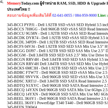
04,
Memory
Today.com ผู้จำหน่าย RAM, SSD, HDD & Upgrade Pa
ประเทศไทย !!
สอบถามข้อมูลเพิ่มเติมได้ที่
02-641-0055 / 084-959-9000
Line:
345-BCCI PYPJ1 - Dell 1.92TB SSD vSAS SED Hybrid 3.5 inch 
345-BCCS 7H8GG - Dell 960GB SSD vSAS SED Read Intensive
345-BCCU 9G58N - Dell 1.92TB SSD vSAS SED Read Intensive
345-BCDK DYR74 - Dell 1.92TB SSD vSAS SED Hybrid 3.5 inch
345-BCDL 34PD9 - Dell 1.92TB SSD vSAS SED Read Intensive
345-BCFS 04VJ4 - Dell 1.92TB SSD SED SAS Mix Use 3.5" Hy
345-BCGG DJJ97 - Dell 1.92TB SSD SED SAS Mix Use 2.5" D
345-BCGM - Dell 3.84TB SSD SED SAS 2.5" Mix Use Drive f
345-BCGN RRV4H - Dell 3.84TB SSD SED SAS Hybrid 3.5 inc
345-BCGN RRV4H Dell 3.84TB SSD SAS SED Mix Use Hybrid 3.5
345-BCKS 6MC3H - Dell 1.92TB SSD SED vSAS Mix Use 2.5"
345-BDBC FTW7T - Dell 960GB SSD SED vSAS Mix-Use 2.5 i
345-BDBE 9NVVK - Dell 960GB SSD SED vSAS Mix-Use 3.5"
345-BDSC XRT1J - Dell 3.84TB SSD SATA Read Intensive 2.
345-BDTQ N1XYC - Dell 960GB SSD SATA Read Intensive 2
345-BECQ 14YXN Dell 960GB SSD SATA Mix Use 6Gbps 2.5 in
345-BECQ 14YXN - Dell 960GB SSD SATA Mix Use MU 6Gbps
345-BEEL 3K6Y1 - Dell 960GB SSD SATA Read Intensive 2.5 i
345-BEEL 3K6Y1 PowerEdge T340 T440 - Dell 960GB SSD SATA
345-BEFN T06W4