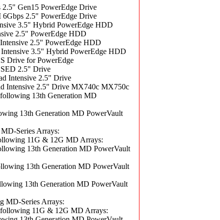
2.5" Gen15 PowerEdge Drive
6Gbps 2.5" PowerEdge Drive
nsive 3.5" Hybrid PowerEdge HDD
nsive 2.5" PowerEdge HDD
ntensive 2.5" PowerEdge HDD
ntensive 3.5" Hybrid PowerEdge HDD
 Drive for PowerEdge
SED 2.5" Drive
Intensive 2.5" Drive
d Intensive 2.5" Drive MX740c MX750c
llowing 13th Generation MD
wing 13th Generation MD PowerVault
MD-Series Arrays:
lowing 11G & 12G MD Arrays:
owing 13th Generation MD PowerVault
owing 13th Generation MD PowerVault
owing 13th Generation MD PowerVault
 MD-Series Arrays:
llowing 11G & 12G MD Arrays:
wing 13th Generation MD PowerVault