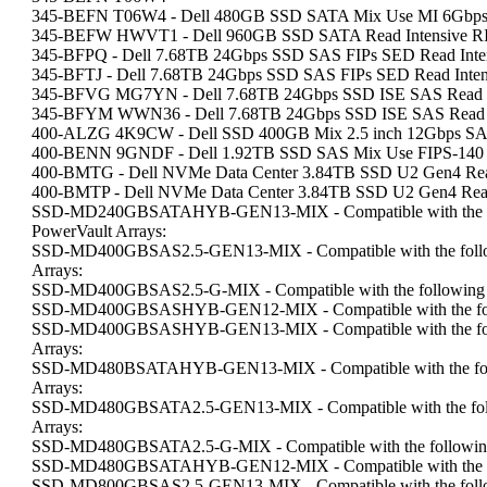
345-BEFN T06W4 - Dell 480GB SSD SATA Mix Use MI 6Gbps 
345-BEFW HWVT1 - Dell 960GB SSD SATA Read Intensive RI 
345-BFPQ - Dell 7.68TB 24Gbps SSD SAS FIPs SED Read Inte
345-BFTJ - Dell 7.68TB 24Gbps SSD SAS FIPs SED Read Inte
345-BFVG MG7YN - Dell 7.68TB 24Gbps SSD ISE SAS Read I
345-BFYM WWN36 - Dell 7.68TB 24Gbps SSD ISE SAS Read I
400-ALZG 4K9CW - Dell SSD 400GB Mix 2.5 inch 12Gbps SAS
400-BENN 9GNDF - Dell 1.92TB SSD SAS Mix Use FIPS-140 
400-BMTG - Dell NVMe Data Center 3.84TB SSD U2 Gen4 Read 
400-BMTP - Dell NVMe Data Center 3.84TB SSD U2 Gen4 Rea
SSD-MD240GBSATAHYB-GEN13-MIX - Compatible with the fo
PowerVault Arrays:
SSD-MD400GBSAS2.5-GEN13-MIX - Compatible with the follo
Arrays:
SSD-MD400GBSAS2.5-G-MIX - Compatible with the following 
SSD-MD400GBSASHYB-GEN12-MIX - Compatible with the fol
SSD-MD400GBSASHYB-GEN13-MIX - Compatible with the foll
Arrays:
SSD-MD480BSATAHYB-GEN13-MIX - Compatible with the foll
Arrays:
SSD-MD480GBSATA2.5-GEN13-MIX - Compatible with the foll
Arrays:
SSD-MD480GBSATA2.5-G-MIX - Compatible with the following
SSD-MD480GBSATAHYB-GEN12-MIX - Compatible with the fo
SSD-MD800GBSAS2.5-GEN13-MIX - Compatible with the follo