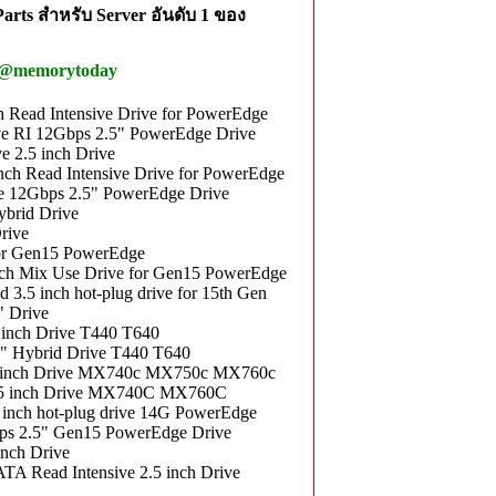
rts สำหรับ Server อันดับ 1 ของ
 @memorytoday
Read Intensive Drive for PowerEdge
 RI 12Gbps 2.5" PowerEdge Drive
 2.5 inch Drive
 Read Intensive Drive for PowerEdge
 12Gbps 2.5" PowerEdge Drive
brid Drive
rive
or Gen15 PowerEdge
h Mix Use Drive for Gen15 PowerEdge
 inch hot-plug drive for 15th Gen
 Drive
nch Drive T440 T640
 Hybrid Drive T440 T640
5 inch Drive MX740c MX750c MX760c
.5 inch Drive MX740C MX760C
ch hot-plug drive 14G PowerEdge
 2.5" Gen15 PowerEdge Drive
nch Drive
 Read Intensive 2.5 inch Drive