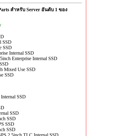
rts สำหรับ Server อันดับ 1 ของ
y
SD
l SSD
se SSD
se Internal SSD
ch Enterprise Internal SSD
 SSD
h Mixed Use SSD
se SSD
D
nternal SSD
SD
rnal SSD
nch SSD
PS SSD
nch SSD
2.5inch TLC Internal SSD