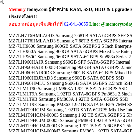
04,
Memory
Today.com ผู้จำหน่าย RAM, SSD, HDD & Upgrade Pa
ประเทศไทย !!
สอบถามข้อมูลเพิ่มเติมได้ที่
02-641-0055
Line: @memorytoda
MZ7LH7T6HMLA0D3 Samsung 7.68TB SATA 6GBPS SFF S
MZ7LH7T6HMLAAD3 Samsung 7.68TB SATA 6GBPS Interna
MZ-7LH9600 Samsung 960GB SATA 6GBPS 2.5 Inch Enterpri
MZ-7LH960A Samsung 960GB SATA 6GBPS Mixed Use Enterpri
MZ-7LH960C Samsung 960GB SATA-6GBPS Sm883a Series 2.5in
MZ7LH960HAJR Samsung 960GB SFF SATA-6GBPS Internal
MZ7LH960HAJR-000D3 Samsung 960GB SATA 6GBPS 2.5inc
MZ7LH960HAJR0D3 Samsung 960GB SATA 6GBPS Mixed U
MZ7LH960HBJRAD3 Samsung 960GB SATA 6GBPS SSD
MZ7LH960HMLU Samsung 960GB SATA 6GBPS 2.5inch SS
MZ-7LM1T90 Samsung PM863A 1.92TB SATA-6GBPS SSD
MZ-7LM1T9A Samsung 1.92TB SATA-6GBPS Pm863a 2.5inch I
MZ-7LM1T9B Samsung PM863A 1.92TB SATA-6GBPS SSD
MZ-7LM1T9E Samsung PM863 1.92TB SATA 6GBPS 7MM S
MZ7LM1T9HCJM Samsung 1.92TB SATA 6GBPS Mix Use Inte
MZ7LM1T9HCJM-00003 Samsung 1.92 TB SATA 6GBPS 2.5I
MZ7LM1T9HCJM-00005 Samsung PM863 1.92TB SATA 6GB
MZ7LM1T9HCJM-000D3 Samsung 1.92TB SATA 6GBPS 2.5i
MZ7LM1T9HCJM-000M3 Samsung PM863 1.92TB SATA-6GBPS 