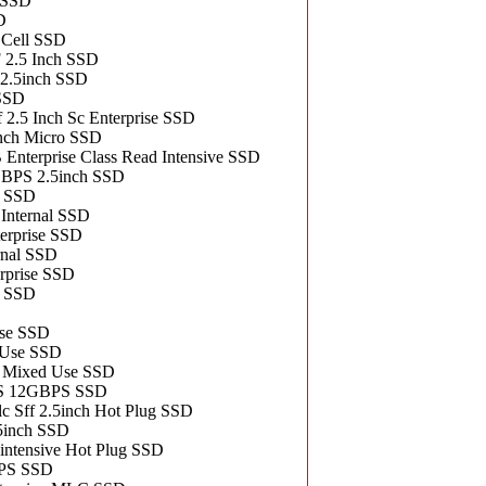
 SSD
D
Cell SSD
.5 Inch SSD
.5inch SSD
SSD
.5 Inch Sc Enterprise SSD
ch Micro SSD
rprise Class Read Intensive SSD
BPS 2.5inch SSD
C SSD
nternal SSD
rprise SSD
nal SSD
prise SSD
l SSD
se SSD
Use SSD
Mixed Use SSD
AS 12GBPS SSD
Sff 2.5inch Hot Plug SSD
5inch SSD
tensive Hot Plug SSD
PS SSD