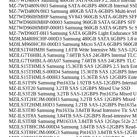
MZ-7WD480N Samsung 480GB SATA-6GBPS 2.5inch Internal
MZ-7WD480N/003 Samsung SATA-6GBPS 480GB Internal SS
MZ-7WD480N/0H3 Samsung 480GB SATA-6GBPS Multi-level 
MZ7WD960HMHP Samsung SV843 960GB SATA-6GBPS SFF 2
MZ7WD960HMHP-00003 Samsung 960GB SATA 6GBPS SFF 2
MZ7WD960HMHP-000H3 Samsung 960GB SATA 6GBPS Sc 
MZ-7WD960T-0H3 Samsung SATA 6GBPS Light Endurance Sff 2
MZ8LM480HCHP-000D3 Samsung 480GB SATA 6GBPS 1.8 in
MZ8LM960HCJH-000D3 Samsung Micro SATA 6GBPS 960GB Ente
MZIES1T6HMJH Samsung 1.6TB Write Intensive Mlc SAS-12G
MZILG7T6HBLA Samsung 7.68TB SAS 24GBPS Internal TL
MZILG7T6HBLA-00A07 Samsung 7.68TB SAS 24GBPS TLC I
MZILS15THMLS Samsung 15.36TB SAS 12GBPS 2.5 Inch Ente
MZILS15THMLS-000D4 Samsung 15.36TB SAS 12GBPS Inter
MZILS15THMLS-000H3 Samsung 15.36TB SAS 12GBPS Enter
MZ-ILS1T9N Samsung Pm1633a 1.92TB SAS-12GBPS Interna
MZ-ILS3T20 Samsung 3.2TB SAS 12GBPS Mixed Use SSD
MZ-ILS3T2B Samsung 3.2TB SAS-12GBPS Pm1635a Mixed U
MZILS3T2HCJM-000H3 Samsung 3.2TB SAS 12GBPS Mixed 
MZILS3T2HMLH0D3 Samsung 3.2TB SAS-12GBPS Pm1635a 
MZ-ILS3T80 Samsung Pm1633a 3.84TB Read Intensive Tlc S
MZ-ILS3T8A Samsung 3.84TB SAS-12GBPS Read-intensive Mlc 
MZ-ILS3T8B Samsung PM1633A 3.84TB SAS 12Gbps 512e 2.
MZILS3T8HCJM-000D4 Samsung 3.84TB SAS-12GBPS Read-in
MZILS3T8HCJM-000G3 Samsung Pm1633 3.84TB SAS-12GB