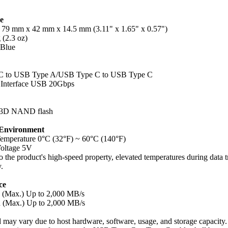
e
 79 mm x 42 mm x 14.5 mm (3.11" x 1.65" x 0.57")
 (2.3 oz)
 Blue
C to USB Type A/USB Type C to USB Type C
 Interface USB 20Gbps
 3D NAND flash
 Environment
emperature 0°C (32°F) ~ 60°C (140°F)
oltage 5V
o the product's high-speed property, elevated temperatures during data
.
ce
 (Max.) Up to 2,000 MB/s
 (Max.) Up to 2,000 MB/s
 may vary due to host hardware, software, usage, and storage capacity.