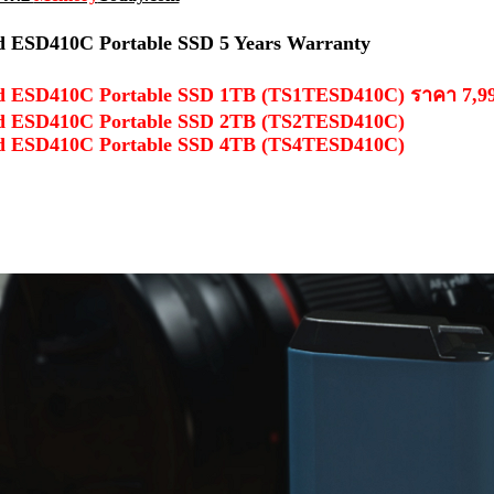
d ESD410C Portable SSD 5 Years Warranty
d ESD410C Portable SSD 1TB (TS1TESD410C) ราคา 7,9
d ESD410C Portable SSD 2TB (TS2TESD410C)
d ESD410C Portable SSD 4TB (TS4TESD410C)