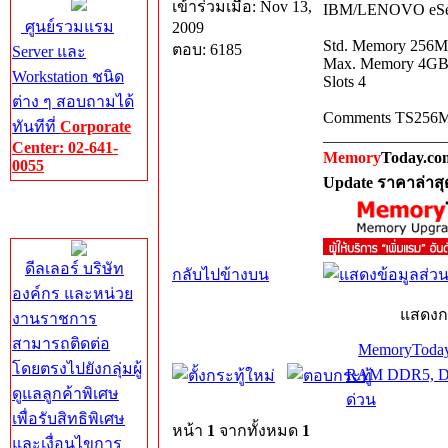
เข้าร่วมเมื่อ: Nov 13,
IBM/LENOVO eServ
ศูนย์รวมแรม
2009
Std. Memory 256
ตอบ: 6185
Server และ
Max. Memory 4G
Workstation ชนิด
Slots 4
ต่าง ๆ สอบถามได้
Comments TS256MBI
ทันทีที่
Corporate
_______________
Center: 02-641-
Memory
Today.co
0055
Update ราคาล่าสุ
Corporate
Center
ดีลเลอร์ บริษัท
กลับไปข้างบน
องค์กร และหน่วย
แสดงก
งานราชการ
สามารถติดต่อ
MemoryToday
โดยตรงไปยังกลุ่มผู้
RAM DDR5, DD
ดูแลลูกค้าพิเศษ
ด่วน
เพื่อรับสิทธิพิเศษ
หน้า
1
จากทั้งหมด
1
และเงื่อนไขการ