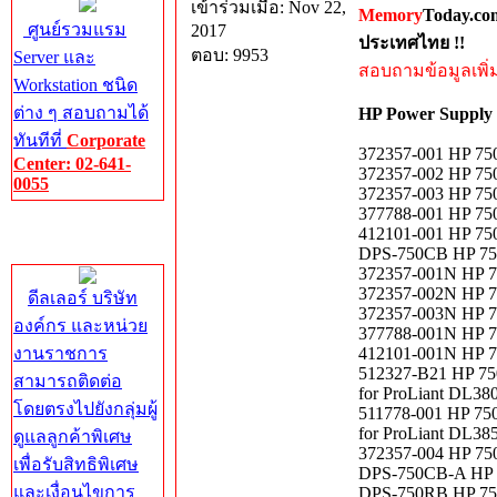
เข้าร่วมเมื่อ: Nov 22,
Memory
Today.co
ศูนย์รวมแรม
2017
ประเทศไทย !!
ตอบ: 9953
Server และ
สอบถามข้อมูลเพิ่มเ
Workstation ชนิด
ต่าง ๆ สอบถามได้
HP Power Supply
ทันทีที่
Corporate
372357-001 HP 750
Center: 02-641-
372357-002 HP 750
0055
372357-003 HP 750
377788-001 HP 750
Corporate
412101-001 HP 750
Center
DPS-750CB HP 750
372357-001N HP 7
372357-002N HP 7
ดีลเลอร์ บริษัท
372357-003N HP 7
องค์กร และหน่วย
377788-001N HP 7
งานราชการ
412101-001N HP 7
512327-B21 HP 750
สามารถติดต่อ
for ProLiant DL38
โดยตรงไปยังกลุ่มผู้
511778-001 HP 750
for ProLiant DL38
ดูแลลูกค้าพิเศษ
372357-004 HP 750
เพื่อรับสิทธิพิเศษ
DPS-750CB-A HP 7
และเงื่อนไขการ
DPS-750RB HP 750-