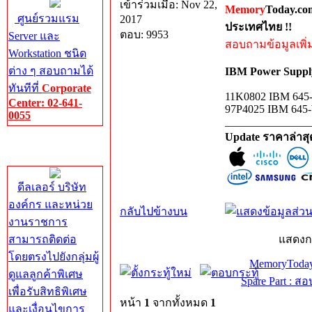
เข้าร่วมเมื่อ: Nov 22,
Memory
Today.co
ศูนย์รวมแรม
2017
ประเทศไทย !!
ตอบ: 9953
Server และ
สอบถามข้อมูลเพิ่มเ
Workstation ชนิด
ต่าง ๆ สอบถามได้
IBM Power Supp
ทันทีที่
Corporate
11K0802 IBM 645-
Center: 02-641-
97P4025 IBM 645-W
0055
_______________
Update ราคาล่าส
Corporate
Center
ดีลเลอร์ บริษัท
องค์กร และหน่วย
กลับไปข้างบน
งานราชการ
สามารถติดต่อ
แสดงก
โดยตรงไปยังกลุ่มผู้
MemoryToday
ดูแลลูกค้าพิเศษ
Spare Part : 
เพื่อรับสิทธิพิเศษ
หน้า
1
จากทั้งหมด
1
และเงื่อนไขการ