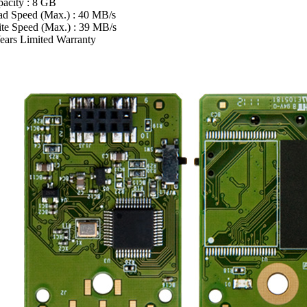
acity : 8 GB
d Speed (Max.) : 40 MB/s
te Speed (Max.) : 39 MB/s
ears Limited Warranty