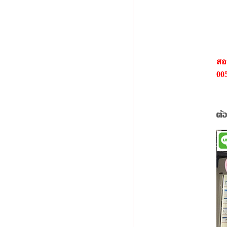
สอบ
00