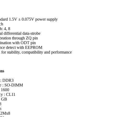
dard 1.5V ± 0.075V power supply
ch
h: 4, 8
al differential data-strobe
ibration through ZQ pin
ination with ODT pin
sence detect with EEPROM
for stability, compatibility and performance
ons
 : DDR3
e : SO-DIMM
 1600
y : CL11
4 GB
8
n
12Mx8