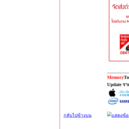
_________
Memory
To
Update รา
กลับไปข้างบน