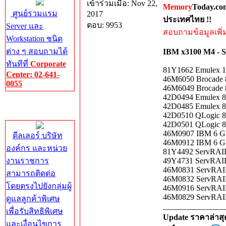
เข้าร่วมเมื่อ: Nov 22,
Memory
Today.co
ศูนย์รวมแรม
2017
ประเทศไทย !!
ตอบ: 9953
Server และ
สอบถามข้อมูลเพิ่มเ
Workstation ชนิด
ต่าง ๆ สอบถามได้
IBM x3100 M4 - S
ทันทีที่
Corporate
81Y1662 Emulex 16
Center: 02-641-
46M6050 Brocade 8
0055
46M6049 Brocade 8
42D0494 Emulex 8G
Corporate
42D0485 Emulex 8G
Center
42D0510 QLogic 8G
42D0501 QLogic 8G
46M0907 IBM 6 Gb
ดีลเลอร์ บริษัท
46M0912 IBM 6 Gb
องค์กร และหน่วย
81Y4492 ServRAID
งานราชการ
49Y4731 ServRAID
46M0831 ServRAI
สามารถติดต่อ
46M0832 ServRAID
โดยตรงไปยังกลุ่มผู้
46M0916 ServRAI
46M0829 ServRAI
ดูแลลูกค้าพิเศษ
_______________
เพื่อรับสิทธิพิเศษ
Update ราคาล่าส
และเงื่อนไขการ