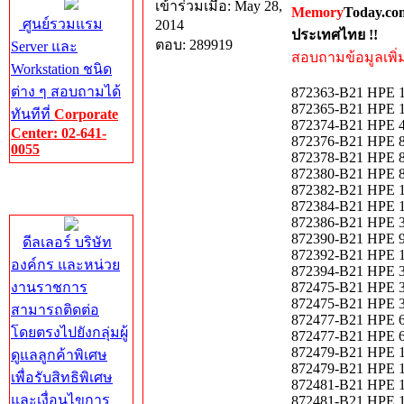
เข้าร่วมเมื่อ: May 28,
Memory
Today.co
ศูนย์รวมแรม
2014
ประเทศไทย !!
ตอบ: 289919
Server และ
สอบถามข้อมูลเพิ่มเ
Workstation ชนิด
ต่าง ๆ สอบถามได้
872363-B21 HPE 1
872365-B21 HPE 1
ทันทีที่
Corporate
872374-B21 HPE 4
Center: 02-641-
872376-B21 HPE 8
0055
872378-B21 HPE 8
872380-B21 HPE 8
Corporate
872382-B21 HPE 1
Center
872384-B21 HPE 1
872386-B21 HPE 3
872390-B21 HPE 9
ดีลเลอร์ บริษัท
872392-B21 HPE 1.
องค์กร และหน่วย
872394-B21 HPE 3.
งานราชการ
872475-B21 HPE 3
872475-B21 HPE 30
สามารถติดต่อ
872477-B21 HPE 6
โดยตรงไปยังกลุ่มผู้
872477-B21 HPE 60
872479-B21 HPE 1
ดูแลลูกค้าพิเศษ
872479-B21 HPE 1.
เพื่อรับสิทธิพิเศษ
872481-B21 HPE 1
และเงื่อนไขการ
872481-B21 HPE 1.