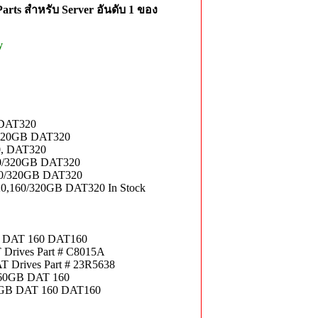
rts สำหรับ Server อันดับ 1 ของ
y
 DAT320
/320GB DAT320
0, DAT320
60/320GB DAT320
160/320GB DAT320
0,160/320GB DAT320 In Stock
GB DAT 160 DAT160
T Drives Part # C8015A
AT Drives Part # 23R5638
160GB DAT 160
60GB DAT 160 DAT160