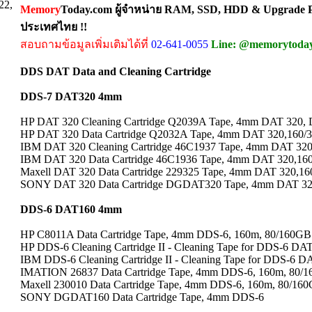
22,
Memory
Today.com ผู้จำหน่าย RAM, SSD, HDD & Upgrade Pa
ประเทศไทย !!
สอบถามข้อมูลเพิ่มเติมได้ที่
02-641-0055
Line: @memorytoda
DDS DAT Data and Cleaning Cartridge
DDS-7 DAT320 4mm
HP DAT 320 Cleaning Cartridge Q2039A Tape, 4mm DAT 320,
HP DAT 320 Data Cartridge Q2032A Tape, 4mm DAT 320,160
IBM DAT 320 Cleaning Cartridge 46C1937 Tape, 4mm DAT 32
IBM DAT 320 Data Cartridge 46C1936 Tape, 4mm DAT 320,1
Maxell DAT 320 Data Cartridge 229325 Tape, 4mm DAT 320,
SONY DAT 320 Data Cartridge DGDAT320 Tape, 4mm DAT 32
DDS-6 DAT160 4mm
HP C8011A Data Cartridge Tape, 4mm DDS-6, 160m, 80/160
HP DDS-6 Cleaning Cartridge II - Cleaning Tape for DDS-6 DA
IBM DDS-6 Cleaning Cartridge II - Cleaning Tape for DDS-6 D
IMATION 26837 Data Cartridge Tape, 4mm DDS-6, 160m, 80/
Maxell 230010 Data Cartridge Tape, 4mm DDS-6, 160m, 80/1
SONY DGDAT160 Data Cartridge Tape, 4mm DDS-6