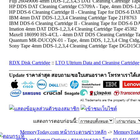
Fuji 26049006 4mm DDS-1,2,3,4,5 DAT Cleaning Cartridge Tap
HP DDS DAT Cleaning Cartridge C5709A - Tape, 4mm DDS-1,2
HP DDS-6 Cleaning Cartridge II - Cleaning Tape for DDS-6 DA
IBM 4mm DAT DDS-1,2,3,4 Cleaning Cartridge Tape 21F8763
IBM DDS-6 Cleaning Cartridge II - Cleaning Tape for DDS-6 D
Imation 4mm DAT DDS-1,2,3,4 Cleaning Cartridge Tape 45382
Maxell 186990 HS-4/CL - 4mm DAT DDS Cleaning Cartridge Tape
Quantum MR-DUCQN-01 - Tape, 4mm DDS, 1,2,3,4 Clng Ctdg, 
Sony Tape 4mm DDS-1,2,3,4 Cleaning Cartridge Tape DGD15C
RDX Disk Cartridge
::
LTO Ultrium Data and Cleaning Cartridge
_________________
Update ราคาล่าสุด สอบถาม/ขอใบเสนอราคา โทรหาเราได้เล
แสดงการตอบก่อนนี้:
MemoryToday.com หน้ากระดานข่าวหลัก
->
MemoryToda
HDD and Server Options : สอบถามราคา โทร.02-641-0055 จ