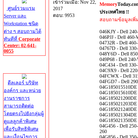
เข้าร่วมเมื่อ: Nov 22,
Memory
Today.co
ศูนย์รวมแรม
2017
ประเทศไทย !!
ตอบ: 9953
Server และ
สอบถามข้อมูลเพิ่มเ
Workstation ชนิด
ต่าง ๆ สอบถามได้
046KJY - Dell 240-
046PJJ - Dell 460-
ทันทีที่
Corporate
04732R - Dell 460
Center: 02-641-
04767D - Dell 330
0055
048Y6D - Dell 850
049P68 - Dell 240-
Corporate
04C434 - Dell 330
Center
04C9X9 - Dell 220-
04FCWX - Dell 315
04FGD7 - Dell 290-
ดีลเลอร์ บริษัท
04G185015510DE - 
องค์กร และหน่วย
04G185015610DE - 
งานราชการ
04G185021200DE - 
04G185021203DE - 
สามารถติดต่อ
04G185021240DE - 
โดยตรงไปยังกลุ่มผู้
04G185021304DE - 
04G185021350DE - 
ดูแลลูกค้าพิเศษ
04G456 - Dell 250
เพื่อรับสิทธิพิเศษ
260
และเงื่อนไขการ
04G856 - Dell 350