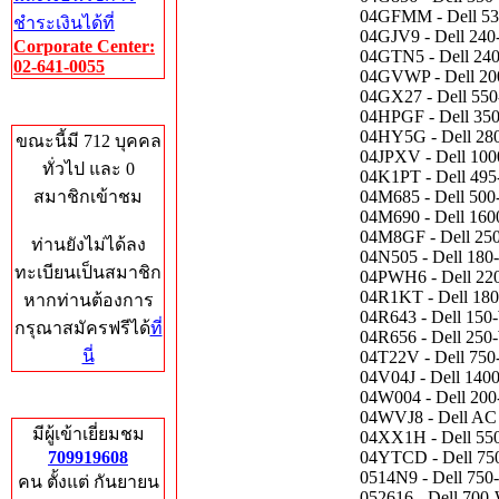
04GFMM - Dell 53
ชำระเงินได้ที่
04GJV9 - Dell 240-
Corporate Center:
04GTN5 - Dell 240-
02-641-0055
04GVWP - Dell 200
04GX27 - Dell 550
Who's Online
04HPGF - Dell 350
04HY5G - Dell 280
ขณะนี้มี 712 บุคคล
04JPXV - Dell 100
ทั่วไป และ 0
04K1PT - Dell 495
สมาชิกเข้าชม
04M685 - Dell 500
04M690 - Dell 160
04M8GF - Dell 250
ท่านยังไม่ได้ลง
04N505 - Dell 180
ทะเบียนเป็นสมาชิก
04PWH6 - Dell 220
04R1KT - Dell 180
หากท่านต้องการ
04R643 - Dell 150
กรุณาสมัครฟรีได้
ที่
04R656 - Dell 250
นี่
04T22V - Dell 750
04V04J - Dell 140
04W004 - Dell 200
Total Hits
04WVJ8 - Dell AC 
มีผู้เข้าเยี่ยมชม
04XX1H - Dell 550
709919608
04YTCD - Dell 750
0514N9 - Dell 750
คน ตั้งแต่ กันยายน
052616 - Dell 700-