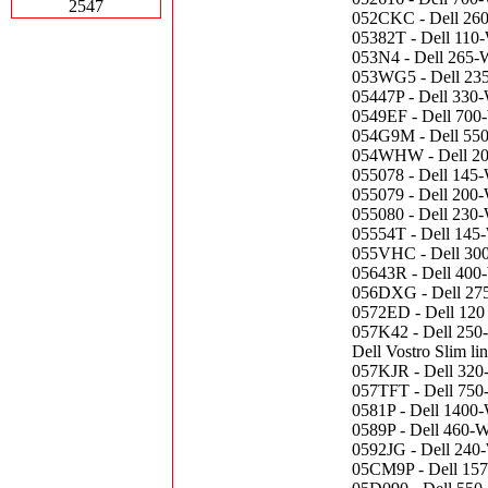
2547
052CKC - Dell 260-
05382T - Dell 110-
053N4 - Dell 265-W
053WG5 - Dell 235
05447P - Dell 330
0549EF - Dell 700
054G9M - Dell 550
054WHW - Dell 200
055078 - Dell 145
055079 - Dell 200
055080 - Dell 230-
05554T - Dell 145
055VHC - Dell 300
05643R - Dell 400-
056DXG - Dell 275
0572ED - Dell 120
057K42 - Dell 250-
Dell Vostro Slim li
057KJR - Dell 320-
057TFT - Dell 750
0581P - Dell 1400-
0589P - Dell 460-
0592JG - Dell 240-
05CM9P - Dell 157