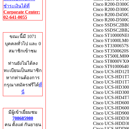
Cisco R200-D300
ชำระเงินได้ที่
Cisco R200-D30
Corporate Center:
Cisco R200-D450
02-641-0055
Cisco R200-D500
Cisco SSDSC2BB0
Who's Online
Cisco SSDSC2BB24
Cisco ST10000NE
ขณะนี้มี 1071
Cisco ST1000LM0
บุคคลทั่วไป และ 0
Cisco ST3300657S
สมาชิกเข้าชม
Cisco ST3500620S
Cisco ST500LM00
Cisco ST8000VX00
ท่านยังไม่ได้ลง
Cisco ST9100064
ทะเบียนเป็นสมาชิก
Cisco UCS-HD12
Cisco UCS-HD1T
หากท่านต้องการ
Cisco UCS-HD1T
กรุณาสมัครฟรีได้
ที่
Cisco UCS-HD3
นี่
Cisco UCS-HD30
Cisco UCS-HD4T7
Cisco UCS-HD600
Total Hits
Cisco UCS-HD60
มีผู้เข้าเยี่ยมชม
Cisco UCS-HD90
708685980
Cisco UCS-HDD3
Cisco UCS-HDD3
คน ตั้งแต่ กันยายน
Cisco UCS-HDD9