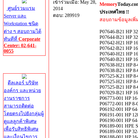
เข้าร่วมเมื่อ: May 28,
Memory
Today.co
ศูนย์รวมแรม
2014
ประเทศไทย !!
ตอบ: 289919
Server และ
สอบถามข้อมูลเพิ่มเ
Workstation ชนิด
ต่าง ๆ สอบถามได้
P07646-B21 HP 
P07644-B21 HP 
ทันทีที่
Corporate
P07642-H21 HP 
Center: 02-641-
P07642-B21 HP 
0055
P07640-H21 HP 
P07640-B21 HP 
Corporate
P07638-H21 HP 
Center
P07638-B21 HP 
P07525-K21 HP 
P07525-H21 HP 
ดีลเลอร์ บริษัท
P07525-B21 HP 
องค์กร และหน่วย
P07029-B21 HP 
งานราชการ
P06773-001 HP 
P06772-001 HP 8
สามารถติดต่อ
P06192-001 HP 
โดยตรงไปยังกลุ่มผู้
P06191-001 HP 
P06190-001 HP 
ดูแลลูกค้าพิเศษ
P06189-001 HPE S
เพื่อรับสิทธิพิเศษ
P06189-001 HP 
และเงื่อนไขการ
P06188-001 HP 