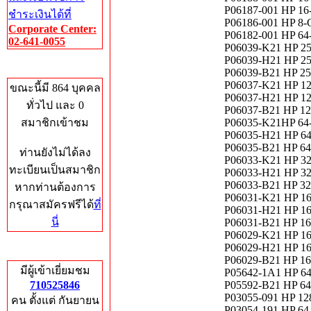
P06187-001 HP 
ชำระเงินได้ที่
P06186-001 HP 
Corporate Center:
P06182-001 HP 
02-641-0055
P06039-K21 HP 
P06039-H21 HP 
Who's Online
P06039-B21 HP 
P06037-K21 HP 
ขณะนี้มี 864 บุคคล
P06037-H21 HP 
ทั่วไป และ 0
P06037-B21 HP 
สมาชิกเข้าชม
P06035-K21HP 6
P06035-H21 HP 
P06035-B21 HP 
ท่านยังไม่ได้ลง
P06033-K21 HP 
ทะเบียนเป็นสมาชิก
P06033-H21 HP 
P06033-B21 HP 
หากท่านต้องการ
P06031-K21 HP 
กรุณาสมัครฟรีได้
ที่
P06031-H21 HP 
นี่
P06031-B21 HP 
P06029-K21 HP 
P06029-H21 HP 
Total Hits
P06029-B21 HP 
มีผู้เข้าเยี่ยมชม
P05642-1A1 HP 
710525846
P05592-B21 HP 
P03055-091 HP 
คน ตั้งแต่ กันยายน
P03054-191 HP 