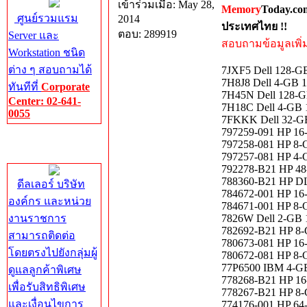
เข้าร่วมเมื่อ: May 28,
Memory
Today.co
ศูนย์รวมแรม
2014
ประเทศไทย !!
ตอบ: 289919
Server และ
สอบถามข้อมูลเพิ่มเ
Workstation ชนิด
ต่าง ๆ สอบถามได้
7JXF5 Dell 128-
7H8J8 Dell 4-GB
ทันทีที่
Corporate
7H45N Dell 128-
Center: 02-641-
7H18C Dell 4-GB
0055
7FKKK Dell 32-G
797259-091 HP 
Corporate
797258-081 HP 
Center
797257-081 HP 
792278-B21 HP 
788360-B21 HP DL
ดีลเลอร์ บริษัท
784672-001 HP 
องค์กร และหน่วย
784671-001 HP 
งานราชการ
7826W Dell 2-GB
782692-B21 HP 
สามารถติดต่อ
780673-081 HP 
โดยตรงไปยังกลุ่มผู้
780672-081 HP 
77P6500 IBM 4-
ดูแลลูกค้าพิเศษ
778268-B21 HP 
เพื่อรับสิทธิพิเศษ
778267-B21 HP 
และเงื่อนไขการ
774176-001 HP 