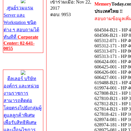
เข้าร่วมเมื่อ: Nov 22,
Memory
Today.co
ศูนย์รวมแรม
2017
ประเทศไทย !!
ตอบ: 9953
Server และ
สอบถามข้อมูลเพิ่มเ
Workstation ชนิด
ต่าง ๆ สอบถามได้
604504-B21 - HP
604506-B21 - HP
ทันทีที่
Corporate
605312-071 - HP
Center: 02-641-
605312-171 - HP
0055
605313-071 - HP
605313-171 - HP
Corporate
606424-001 - HP
Center
606425-001 - HP
606426-001 - HP
606427-001 - HP
ดีลเลอร์ บริษัท
619488-B21 - HP
องค์กร และหน่วย
619974-001 - HP
งานราชการ
627808-B21 - HP
627810-B21 - HP
สามารถติดต่อ
627812-B21 - HP
โดยตรงไปยังกลุ่มผู้
627814-B21 - HP
627818-421 - HP
ดูแลลูกค้าพิเศษ
628974-081 - HP
เพื่อรับสิทธิพิเศษ
628974-181 - HP
และเงื่อนไขการ
628975-081 - HP