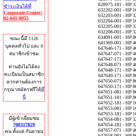
628975-181 - HP
ชำระเงินได้ที่
632202-001 - HP
Corporate Center:
632203-001 - HP
02-641-0055
632204-001 - HP
632205-001 - HP
Who's Online
632208-001 - HP
634091-001 - HP
ขณะนี้มี 1126
641369-001 - HP
บุคคลทั่วไป และ 0
647646-171 - HP
สมาชิกเข้าชม
647647-071 - HP
647647-171 - HP
647648-071 - HP
ท่านยังไม่ได้ลง
647648-171 - HP
ทะเบียนเป็นสมาชิก
647649-171 - HP
647650-071 - HP
หากท่านต้องการ
647650-171 - HP
กรุณาสมัครฟรีได้
ที่
647651-081 - HP
นี่
647651-181 - HP
647652-181 - HP
647653-081 - HP
Total Hits
647653-181 - HP
มีผู้เข้าเยี่ยมชม
647654-081 - HP
708317829
647654-181 - HP
647657-071 - HP
คน ตั้งแต่ กันยายน
647658-081 - HP