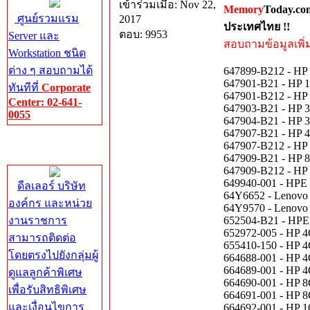
เข้าร่วมเมื่อ: Nov 22,
Memory
Today.co
ศูนย์รวมแรม
2017
ประเทศไทย !!
ตอบ: 9953
Server และ
สอบถามข้อมูลเพิ่มเ
Workstation ชนิด
ต่าง ๆ สอบถามได้
647899-B212 - H
647901-B21 - HP
ทันทีที่
Corporate
647901-B212 - H
Center: 02-641-
647903-B21 - HP
0055
647904-B21 - HP
647907-B21 - HP
Corporate
647907-B212 - H
Center
647909-B21 - HP
647909-B212 - H
649940-001 - HP
ดีลเลอร์ บริษัท
64Y6652 - Lenov
องค์กร และหน่วย
64Y9570 - Lenov
งานราชการ
652504-B21 - HP
652972-005 - HP
สามารถติดต่อ
655410-150 - HP
โดยตรงไปยังกลุ่มผู้
664688-001 - HP
664689-001 - HP
ดูแลลูกค้าพิเศษ
664690-001 - HP
เพื่อรับสิทธิพิเศษ
664691-001 - HP
และเงื่อนไขการ
664692-001 - HP