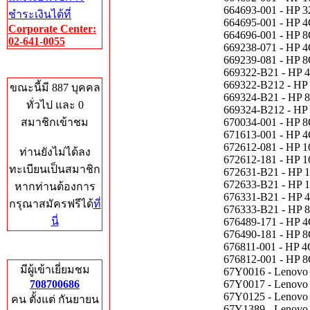
664693-001 - HP
ชำระเงินได้ที่
664695-001 - HP
Corporate Center:
664696-001 - HP
02-641-0055
669238-071 - HP
669239-081 - HP
Who's Online
669322-B21 - HP
669322-B212 - H
ขณะนี้มี 887 บุคคล
669324-B21 - HP
ทั่วไป และ 0
669324-B212 - H
สมาชิกเข้าชม
670034-001 - HP
671613-001 - HP
672612-081 - HP
ท่านยังไม่ได้ลง
672612-181 - HP
ทะเบียนเป็นสมาชิก
672631-B21 - HP
672633-B21 - HP
หากท่านต้องการ
676331-B21 - HP
กรุณาสมัครฟรีได้
ที่
676333-B21 - HP
นี่
676489-171 - HP
676490-181 - HP
676811-001 - HP
Total Hits
676812-001 - HP
มีผู้เข้าเยี่ยมชม
67Y0016 - Lenov
708700686
67Y0017 - Lenov
67Y0125 - Lenov
คน ตั้งแต่ กันยายน
67Y1389 - Lenov