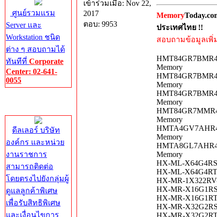
เข้าร่วมเมื่อ: Nov 22,
ศูนย์รวมแรม
2017
Memory
Today.co
ตอบ: 9953
Server และ
ประเทศไทย !!
Workstation ชนิด
สอบถามข้อมูลเพิ่มเ
ต่าง ๆ สอบถามได้
HMT84GR7BMR4A-
ทันทีที่
Corporate
Memory
Center: 02-641-
HMT84GR7BMR4A-
0055
Memory
HMT84GR7BMR4C-
Corporate
Memory
Center
HMT84GR7MMR4A-
Memory
HMTA4GV7AHR4A-
ดีลเลอร์ บริษัท
Memory
องค์กร และหน่วย
HMTA8GL7AHR4A-
งานราชการ
Memory
HX-ML-X64G4RS-H
สามารถติดต่อ
HX-ML-X64G4RT-H
โดยตรงไปยังกลุ่มผู้
HX-MR-1X322RV-A
HX-MR-X16G1RS-H
ดูแลลูกค้าพิเศษ
HX-MR-X16G1RT-H
เพื่อรับสิทธิพิเศษ
HX-MR-X32G2RS-H
และเงื่อนไขการ
HX-MR-X32G2RT-H