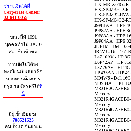
HX-MR-X64G2RT-H
ชำระเงินได้ที่
HX-SP-M32G2-RTH
Corporate Center:
HX-SP-M32-RVA -
02-641-0055
HX-SP-M64G2-RTH
J9P81AA - HPE 4
Who's Online
J9P82AA - HPE 8
J9P83AA - HPE 1
ขณะนี้มี 1091
J9P84AA - HPE 3
บุคคลทั่วไป และ 0
JDF1M - Dell 16
สมาชิกเข้าชม
JR5VJ - Dell 16
L4Z10AV - HP 8G
L6F42AV - HP 8G
ท่านยังไม่ได้ลง
L8Z76AV - HP 4G
ทะเบียนเป็นสมาชิก
LB435AA - HP 4G
M04W6 - Dell 16
หากท่านต้องการ
M0S34A - HPE 16
กรุณาสมัครฟรีได้
ที่
M321R2GA3BB6-CQ
นี่
Memory
M321R4GA0BB0-CQ
Memory
Total Hits
M321R4GA3BB0-C
มีผู้เข้าเยี่ยมชม
Memory
708521625
M321R4GA3BB6-C
Memory
คน ตั้งแต่ กันยายน
M321R8GA0BB0-C