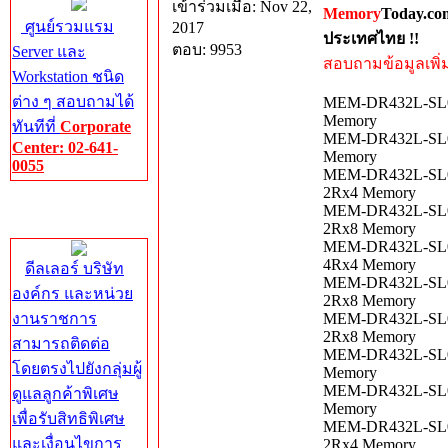
เข้าร่วมเมื่อ: Nov 22,
Memory
Today.co
ศูนย์รวมแรม
2017
ประเทศไทย !!
ตอบ: 9953
Server และ
สอบถามข้อมูลเพิ่มเ
Workstation ชนิด
ต่าง ๆ สอบถามได้
MEM-DR432L-SL01
Memory
ทันทีที่
Corporate
MEM-DR432L-SL01
Center: 02-641-
Memory
0055
MEM-DR432L-SL01
2Rx4 Memory
Corporate
MEM-DR432L-SL01
Center
2Rx8 Memory
MEM-DR432L-SL01
4Rx4 Memory
ดีลเลอร์ บริษัท
MEM-DR432L-SL01
องค์กร และหน่วย
2Rx8 Memory
งานราชการ
MEM-DR432L-SL01
2Rx8 Memory
สามารถติดต่อ
MEM-DR432L-SL01
โดยตรงไปยังกลุ่มผู้
Memory
MEM-DR432L-SL02
ดูแลลูกค้าพิเศษ
Memory
เพื่อรับสิทธิพิเศษ
MEM-DR432L-SL02
และเงื่อนไขการ
2Rx4 Memory