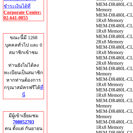
MEM-DR480L-CL02
ชำระเงินได้ที่
Memory
Corporate Center:
MEM-DR480L-CL02
02-641-0055
1Rx8 Memory
MEM-DR480L-CL02
Who's Online
1Rx8 Memory
MEM-DR480L-CL02
ขณะนี้มี 1268
2Rx8 Memory
บุคคลทั่วไป และ 0
MEM-DR480L-CL02
สมาชิกเข้าชม
1Rx8 Memory
MEM-DR480L-CL02
2Rx8 Memory
ท่านยังไม่ได้ลง
MEM-DR480L-CL02
ทะเบียนเป็นสมาชิก
Memory
MEM-DR480L-CL02
หากท่านต้องการ
1Rx8 Memory
กรุณาสมัครฟรีได้
ที่
MEM-DR480L-CL03
นี่
1Rx8 Memory
MEM-DR480L-CL03
Memory
Total Hits
MEM-DR480L-CL03
มีผู้เข้าเยี่ยมชม
Memory
708052703
MEM-DR480L-CL03
1Rx8 Memory
คน ตั้งแต่ กันยายน
MEM-DR480L-CL05