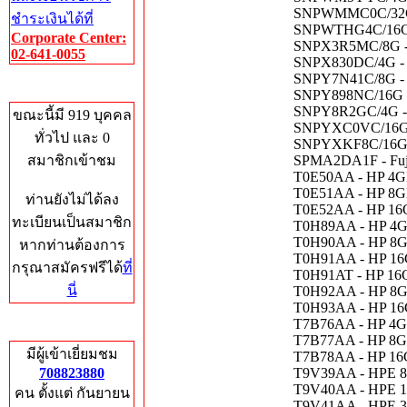
SNPWMMC0C/32G 
ชำระเงินได้ที่
SNPWTHG4C/16G -
Corporate Center:
SNPX3R5MC/8G - 
02-641-0055
SNPX830DC/4G - 
SNPY7N41C/8G - 
Who's Online
SNPY898NC/16G -
SNPY8R2GC/4G - 
ขณะนี้มี 919 บุคคล
SNPYXC0VC/16G -
ทั่วไป และ 0
SNPYXKF8C/16G -
สมาชิกเข้าชม
SPMA2DA1F - Fuj
T0E50AA - HP 4G
T0E51AA - HP 8G
ท่านยังไม่ได้ลง
T0E52AA - HP 16
ทะเบียนเป็นสมาชิก
T0H89AA - HP 4G
T0H90AA - HP 8G
หากท่านต้องการ
T0H91AA - HP 16
กรุณาสมัครฟรีได้
ที่
T0H91AT - HP 16
นี่
T0H92AA - HP 8G
T0H93AA - HP 16
T7B76AA - HP 4G
Total Hits
T7B77AA - HP 8G
มีผู้เข้าเยี่ยมชม
T7B78AA - HP 16
708823880
T9V39AA - HPE 8
T9V40AA - HPE 1
คน ตั้งแต่ กันยายน
T9V41AA - HPE 3