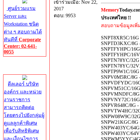
เข้าร่วมเมื่อ: Nov 22,
ศูนย์รวมแรม
2017
Memory
Today.co
ตอบ: 9953
Server และ
ประเทศไทย !!
Workstation ชนิด
สอบถามข้อมูลเพิ่มเ
ต่าง ๆ สอบถามได้
SNPT8XR5C/16G -
ทันทีที่
Corporate
SNPTD3KXC/8G - 
Center: 02-641-
SNPTFYHPC/16G -
0055
SNPTFYHPC/16VXR
SNPTN78YC/32G -
Corporate
SNPTN78YC/32VXR
Center
SNPTP9W1C/16G -
SNPV0M5RC/8G - 
SNPVDFYDC/16G -
ดีลเลอร์ บริษัท
SNPVM51CC/16G -
องค์กร และหน่วย
SNPVMNDFC/8G - 
งานราชการ
SNPVNY72C/16G -
SNPVR648C/8G - 
สามารถติดต่อ
SNPVTW4HC/32G -
โดยตรงไปยังกลุ่มผู้
SNPW08W9C/32G -
SNPW21KGC/8G - 
ดูแลลูกค้าพิเศษ
SNPW403YC/64G -
เพื่อรับสิทธิพิเศษ
SNPW403YC/64VXR
และเงื่อนไขการ
SNPWM5YYC/4G - 