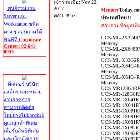
เข้าร่วมเมื่อ: Nov 22,
ศูนย์รวมแรม
2017
Memory
Today.co
ตอบ: 9953
Server และ
ประเทศไทย !!
Workstation ชนิด
สอบถามข้อมูลเพิ่มเ
ต่าง ๆ สอบถามได้
UCS-ML-2X324RY-
ทันทีที่
Corporate
Memory
Center: 02-641-
UCS-ML-2X648RY-
0055
Memory
UCS-ML-X32G2RS-
Corporate
UCS-ML-X64G4RS-
Center
Memory
UCS-ML-X64G4RT-
Memory
ดีลเลอร์ บริษัท
UCS-MR128G4RE1 
องค์กร และหน่วย
UCS-MR-128G8RS-
งานราชการ
UCS-MR-1X041RX-
UCS-MR-1X041RY-
สามารถติดต่อ
UCS-MR-1X081RU-
โดยตรงไปยังกลุ่มผู้
UCS-MR-1X081RU-
UCS-MR-1X081RV-
ดูแลลูกค้าพิเศษ
UCS-MR-1X082RX-
เพื่อรับสิทธิพิเศษ
UCS-MR-1X082RY-
และเงื่อนไขการ
UCS-MR-1X082RZ-