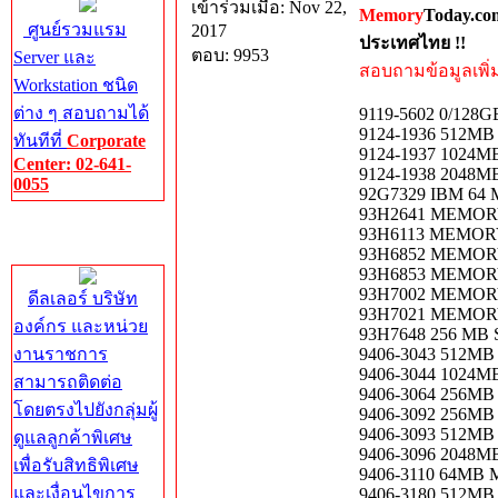
เข้าร่วมเมื่อ: Nov 22,
Memory
Today.co
ศูนย์รวมแรม
2017
ประเทศไทย !!
ตอบ: 9953
Server และ
สอบถามข้อมูลเพิ่มเ
Workstation ชนิด
ต่าง ๆ สอบถามได้
9119-5602 0/128
9124-1936 512M
ทันทีที่
Corporate
9124-1937 1024
Center: 02-641-
9124-1938 2048
0055
92G7329 IBM 64
93H2641 MEMOR
Corporate
93H6113 MEMOR
Center
93H6852 MEMOR
93H6853 MEMOR
93H7002 MEMOR
ดีลเลอร์ บริษัท
93H7021 MEMOR
องค์กร และหน่วย
93H7648 256 MB 
งานราชการ
9406-3043 512M
9406-3044 1024MB
สามารถติดต่อ
9406-3064 256M
โดยตรงไปยังกลุ่มผู้
9406-3092 256M
9406-3093 512MB 
ดูแลลูกค้าพิเศษ
9406-3096 2048
เพื่อรับสิทธิพิเศษ
9406-3110 64MB
และเงื่อนไขการ
9406-3180 512M