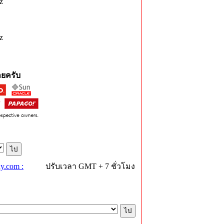
z
z
ยครับ
y.com :
ปรับเวลา GMT + 7 ชั่วโมง