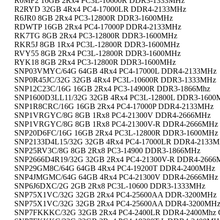
R0MF2 16GB 2Rx4 PC3L-10600R DDR3-1333MHz
R2RYD 32GB 4Rx4 PC4-17000LR DDR4-2133MHz
R6JR0 8GB 2Rx4 PC3-12800R DDR3-1600MHz
RDWTP 16GB 2Rx4 PC4-17000P DDR4-2133MHz
RK7TG 8GB 2Rx4 PC3-12800R DDR3-1600MHz
RKR5J 8GB 1Rx4 PC3L-12800R DDR3-1600MHz
RVY55 8GB 2Rx4 PC3L-12800R DDR3-1600MHz
RYK18 8GB 2Rx4 PC3-12800R DDR3-1600MHz
SNP03VMYC/64G 64GB 4Rx4 PC4-17000L DDR4-2133MHz
SNP0R45JC/32G 32GB 4Rx4 PC3L-10600R DDR3-1333MHz
SNP12C23C/16G 16GB 2Rx4 PC3-14900R DDR3-1866Mhz
SNP1600D3LL11/32G 32GB 4Rx4 PC3L-12800L DDR3-1600
SNP1R8CRC/16G 16GB 2Rx4 PC4-17000P DDR4-2133MHz
SNP1VRGYC/8G 8GB 1Rx8 PC4-21300V DDR4-2666MHz
SNP1VRGYC/8G 8GB 1Rx8 PC4-21300V-R DDR4-2666MHz
SNP20D6FC/16G 16GB 2Rx4 PC3L-12800R DDR3-1600MHz
SNP2133D4L15/32G 32GB 4Rx4 PC4-17000LR DDR4-2133
SNP25RV3C/8G 8GB 2Rx8 PC3-14900 DDR3-1866MHz
SNP2666D4R19/32G 32GB 2Rx4 PC4-21300V-R DDR4-2666
SNP29GM8C/64G 64GB 4Rx4 PC4-19200T DDR4-2400MHz
SNP4JMGMC/64G 64GB 4Rx4 PC4-21300V DDR4-2666MHz
SNP6J6DXC/2G 2GB 2Rx8 PC3L-10600 DDR3-1333MHz
SNP75X1VC/32G 32GB 2Rx4 PC4-25600AA DDR-3200MHz
SNP75X1VC/32G 32GB 2Rx4 PC4-25600AA DDR4-3200MH
SNP7FKKKC/32G 32GB 2Rx4 PC4-2400LR DDR4-2400Mhz Cer