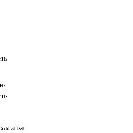
MHz
MHz
MHz
z
tified Dell