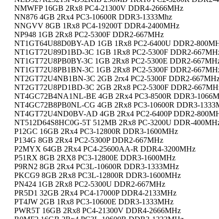
NMWFP 16GB 2Rx8 PC4-21300V DDR4-2666MHz
NN876 4GB 2Rx4 PC3-10600R DDR3-1333Mhz
NNGVV 8GB 1Rx8 PC4-19200T DDR4-2400MHz
NP948 1GB 2Rx8 PC2-5300F DDR2-667MHz
NT1GT64U88D0BY-AD 1GB 1Rx8 PC2-6400U DDR2-800M
NT1GT72U89D1BD-3C 1GB 1Rx8 PC2-5300F DDR2-667MH
NT1GT72U8PB0BY-3C 1GB 2Rx8 PC2-5300E DDR2-667MH
NT1GT72U8PB1BN-3C 1GB 2Rx8 PC2-5300F DDR2-667MH
NT2GT72U4NB1BN-3C 2GB 2rx4 PC2-5300F DDR2-667MH
NT2GT72U8PD1BD-3C 2GB 2Rx8 PC2-5300F DDR2-667MH
NT4GC72B4NA1NL-BE 4GB 2Rx4 PC3-8500R DDR3-1066
NT4GC72B8PB0NL-CG 4GB 2Rx8 PC3-10600R DDR3-1333
NT4GT72U4ND0BV-AD 4GB 2Rx4 PC2-6400P DDR2-800M
NT512D64S8HC0G-5T 512MB 2Rx8 PC-3200U DDR-400MH
P12GC 16GB 2Rx4 PC3-12800R DDR3-1600MHz
P134G 8GB 2Rx4 PC2-5300P DDR2-667MHz
P2MYX 64GB 2Rx4 PC4-25600AA-R DDR4-3200MHz
P51RX 8GB 2RX8 PC3-12800E DDR3-1600MHz
P9RN2 8GB 2Rx4 PC3L-10600R DDR3-1333MHz
PKCG9 8GB 2Rx8 PC3L-12800R DDR3-1600MHz
PN424 1GB 2Rx8 PC2-5300U DDR2-667MHz
PR5D1 32GB 2Rx4 PC4-17000P DDR4-2133MHz
PT4JW 2GB 1Rx8 PC3-10600E DDR3-1333MHz
PWR5T 16GB 2Rx8 PC4-21300V DDR4-2666MHz