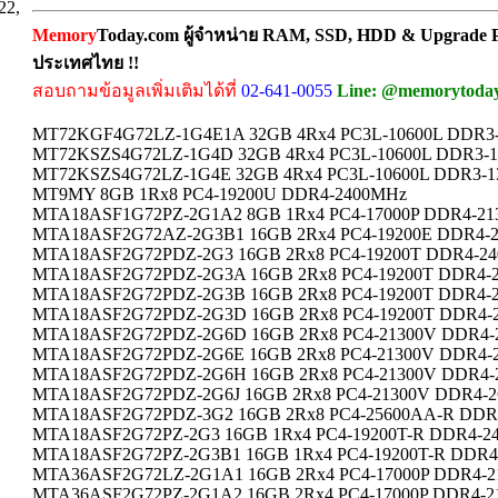
22,
Memory
Today.com ผู้จำหน่าย RAM, SSD, HDD & Upgrade Pa
ประเทศไทย !!
สอบถามข้อมูลเพิ่มเติมได้ที่
02-641-0055
Line: @memorytoda
MT72KGF4G72LZ-1G4E1A 32GB 4Rx4 PC3L-10600L DDR3
MT72KSZS4G72LZ-1G4D 32GB 4Rx4 PC3L-10600L DDR3-
MT72KSZS4G72LZ-1G4E 32GB 4Rx4 PC3L-10600L DDR3-
MT9MY 8GB 1Rx8 PC4-19200U DDR4-2400MHz
MTA18ASF1G72PZ-2G1A2 8GB 1Rx4 PC4-17000P DDR4-2
MTA18ASF2G72AZ-2G3B1 16GB 2Rx4 PC4-19200E DDR4-
MTA18ASF2G72PDZ-2G3 16GB 2Rx8 PC4-19200T DDR4-2
MTA18ASF2G72PDZ-2G3A 16GB 2Rx8 PC4-19200T DDR4-
MTA18ASF2G72PDZ-2G3B 16GB 2Rx8 PC4-19200T DDR4-
MTA18ASF2G72PDZ-2G3D 16GB 2Rx8 PC4-19200T DDR4-
MTA18ASF2G72PDZ-2G6D 16GB 2Rx8 PC4-21300V DDR4-
MTA18ASF2G72PDZ-2G6E 16GB 2Rx8 PC4-21300V DDR4-
MTA18ASF2G72PDZ-2G6H 16GB 2Rx8 PC4-21300V DDR4-
MTA18ASF2G72PDZ-2G6J 16GB 2Rx8 PC4-21300V DDR4-
MTA18ASF2G72PDZ-3G2 16GB 2Rx8 PC4-25600AA-R DDR
MTA18ASF2G72PZ-2G3 16GB 1Rx4 PC4-19200T-R DDR4-2
MTA18ASF2G72PZ-2G3B1 16GB 1Rx4 PC4-19200T-R DDR
MTA36ASF2G72LZ-2G1A1 16GB 2Rx4 PC4-17000P DDR4-
MTA36ASF2G72PZ-2G1A2 16GB 2Rx4 PC4-17000P DDR4-