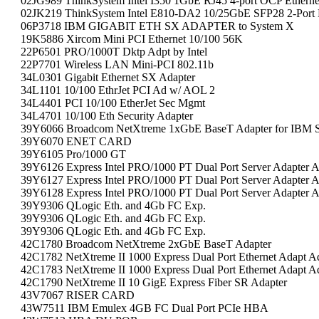
02JG989 ThinkSystem Intel I350 1GbE RJ45 4-port OCP Etherne
02JK219 ThinkSystem Intel E810-DA2 10/25GbE SFP28 2-Port P
06P3718 IBM GIGABIT ETH SX ADAPTER to System X
19K5886 Xircom Mini PCI Ethernet 10/100 56K
22P6501 PRO/1000T Dktp Adpt by Intel
22P7701 Wireless LAN Mini-PCI 802.11b
34L0301 Gigabit Ethernet SX Adapter
34L1101 10/100 EthrJet PCI Ad w/ AOL 2
34L4401 PCI 10/100 EtherJet Sec Mgmt
34L4701 10/100 Eth Security Adapter
39Y6066 Broadcom NetXtreme 1xGbE BaseT Adapter for IBM S
39Y6070 ENET CARD
39Y6105 Pro/1000 GT
39Y6126 Express Intel PRO/1000 PT Dual Port Server Adapter A
39Y6127 Express Intel PRO/1000 PT Dual Port Server Adapter A
39Y6128 Express Intel PRO/1000 PT Dual Port Server Adapter A
39Y9306 QLogic Eth. and 4Gb FC Exp.
39Y9306 QLogic Eth. and 4Gb FC Exp.
39Y9306 QLogic Eth. and 4Gb FC Exp.
42C1780 Broadcom NetXtreme 2xGbE BaseT Adapter
42C1782 NetXtreme II 1000 Express Dual Port Ethernet Adapt A
42C1783 NetXtreme II 1000 Express Dual Port Ethernet Adapt A
42C1790 NetXtreme II 10 GigE Express Fiber SR Adapter
43V7067 RISER CARD
43W7511 IBM Emulex 4GB FC Dual Port PCIe HBA