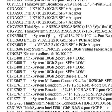
00YK551 ThinkSystem Broadcom 5719 1GbE RJ45 4-Port PCIe E
01DA900 Intel X710 2x10GbE SFP+ Adapter
01DA900 Intel X710 2x10GbE SFP+ Adapter
01DA902 Intel X710 2x10GbE SFP+ Adapter
01DA902 Intel X710 2x10GbE SFP+ Adapter
01GV295 ThinkSystem SR550/SR590/SR650 (x16/x8)/(x16/x16) 
01GV295 ThinkSystem SR550/SR590/SR650 (x16/x8)/(x16/x16) 
01KR584 ThinkSystem QLogic QL41134 PCIe 10Gb 4-Port Base-
01KR603 Emulex VFA5.2 2x10 GbE SFP+ PCIe Adapter
01KR603 Emulex VFA5.2 2x10 GbE SFP+ PCIe Adapter
01KR606 Flex System CN4052S 2-port 10Gb Virtual Fabric Adap
01N0547 Xircom cardbus eth 10/100 PC
01PE408 ThinkSystem 10Gb 2-port SFP+ LOM
01PE408 ThinkSystem 10Gb 2-port SFP+ LOM
01PE408 ThinkSystem 10Gb 2-port SFP+ LOM
01PE409 ThinkSystem 10Gb 4-port SFP+ LOM
01PE410 ThinkSystem 10Gb 2-port Base-T LOM
01PE647 ThinkSystem Mellanox ConnectX-4 Lx 10/25GbE SFP28
01PE761 ThinkSystem Broadcom 5719 1GbE RJ45 4-port OCP Et
01PE762 ThinkSystem Broadcom 57416 10GBASE-T 2-port OCP 
01PE767 ThinkSystem Broadcom 57414 10/25GbE SFP28 2-port 
01PE771 ThinkSystem Broadcom 57454 10/25GbE SFP28 4-port 
01PG720 ThinkSystem Mellanox ConnectX-6 HDR100/100Gb
02JG989 ThinkSystem Intel I350 1GbE RJ45 4-port OCP Etherne