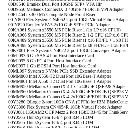
00D8540 Emulex Dual Port 10GbE SFP+ VFA IIIr
00D9550 Mellanox ConnectX-3 40GbE / FDR IB VPI Adapter
00FL464 nx360 M5 Compute Node Front Riser
00JY800 Flex System CN4052 2-port 10Gb Virtual Fabric Adapt
00JY820 Emulex VFA5 2x10 GbE SFP+ PCIe Adapter
00KA061 System x3550 M5 PCIe Riser 1 (1x LP x16 CPU0)
00KA066 System x3550 M5 PCIe Riser 2, 1-2 CPU (LP x16 CP
00KA489 System x3650 M5 PCIe Riser (1 x16 FH/FL + 1 x8 FH/
00KA498 System x3650 M5 PCIe Riser (2 x8 FH/FL + 1 x8 FH/H
00KF001 Flex System CN4022 2-port 10Gb Converged Adapter
00MJ093 6 Gb SAS 4 Port Host Interface Card
00MJ095 8 Gb FC 4 Port Host Interface Card
00MJ097 1 Gb iSCSI 4 Port Host Interface Card
00ML997 System x NVMe PCIe SSD Extender Adapter
00MM860 Intel X550-T2 Dual Port 10GBase-T Adapter
00MM861 Intel X550-T2 Dual Port 10GBase-T Adapter
00MM950 Mellanox ConnectX-4 Lx 1x40GbE QSFP28 Adapter
00MM960 Mellanox ConnectX-4 2x100GbE/EDR IB QSFP28 VP
00MM963 Mellanox ConnectX-4 2x100GbE/EDR IB QSFP28 VP
00Y3280 QLogic 2-port 10Gb CNA (CFFh) for IBM BladeCente
00Y3306 Flex System CN4054R 10Gb Virtual Fabric Adapter
00YJ081 I350AM2 OCP Mezz 2 Port 1GbE RJ-45 for ThinkServ
00YJ565 ThinkSystem 1Gb 4-port RJ45 LOM
00YJ565 ThinkSystem 1Gb 4-port RJ45 LOM
00YJ568 ThinkSystem 10Gb 2-port Base-T LOM