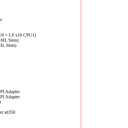
er
U0 + LP x16 CPU1)
HL Slots)
L Slots)
I Adapter
I Adapter
r
er sd350