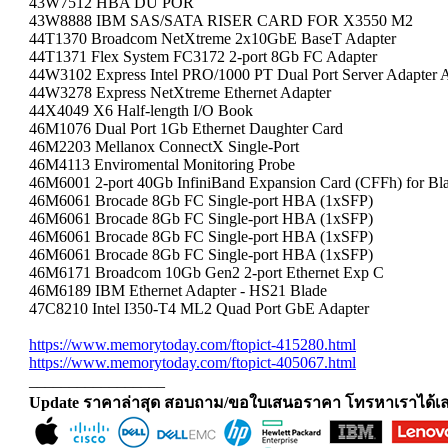
43W7512 HBA DU POR
43W8888 IBM SAS/SATA RISER CARD FOR X3550 M2
44T1370 Broadcom NetXtreme 2x10GbE BaseT Adapter
44T1371 Flex System FC3172 2-port 8Gb FC Adapter
44W3102 Express Intel PRO/1000 PT Dual Port Server Adapter 
44W3278 Express NetXtreme Ethernet Adapter
44X4049 X6 Half-length I/O Book
46M1076 Dual Port 1Gb Ethernet Daughter Card
46M2203 Mellanox ConnectX Single-Port
46M4113 Enviromental Monitoring Probe
46M6001 2-port 40Gb InfiniBand Expansion Card (CFFh) for Bl
46M6061 Brocade 8Gb FC Single-port HBA (1xSFP)
46M6061 Brocade 8Gb FC Single-port HBA (1xSFP)
46M6061 Brocade 8Gb FC Single-port HBA (1xSFP)
46M6061 Brocade 8Gb FC Single-port HBA (1xSFP)
46M6171 Broadcom 10Gb Gen2 2-port Ethernet Exp C
46M6189 IBM Ethernet Adapter - HS21 Blade
47C8210 Intel I350-T4 ML2 Quad Port GbE Adapter
https://www.memorytoday.com/ftopict-415280.html
https://www.memorytoday.com/ftopict-405067.html
_________________
Update ราคาล่าสุด สอบถาม/ขอใบเสนอราคา โทรหาเราได้เล