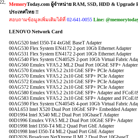
22,
Memory
Today.com ผู้จำหน่าย RAM, SSD, HDD & Upgrade Pa
ประเทศไทย !!
สอบถามข้อมูลเพิ่มเติมได้ที่
02-641-0055
Line: @memorytoda
LENOVO Network Card
00AG520 Intel I350-T4 4xGbE BaseT Adapter
00AG530 Flex System EN4172 2-port 10Gb Ethernet Adapter
00AG531 Flex System EN4172 2-port 10Gb Ethernet Adapter
00AG540 Flex System CN4052S 2-port 10Gb Virtual Fabric Ada
00AG560 Emulex VFA5.2 ML2 Dual Port 10GbE SFP+ Adapter
00AG570 Emulex VFA5.2 2x10 GbE SFP+ PCIe Adapter
00AG570 Emulex VFA5.2 2x10 GbE SFP+ PCIe Adapter
00AG572 Emulex VFA5.2 2x10 GbE SFP+ PCIe Adapter
00AG572 Emulex VFA5.2 2x10 GbE SFP+ PCIe Adapter
00AG580 Emulex VFA5.2 2x10 GbE SFP+ Adapter and FCoE/
00AG583 Emulex VFA5.2 2x10 GbE SFP+ Adapter and FCoE/
00AG590 Flex System CN4054S 4-port 10Gb Virtual Fabric Ada
00AL653 Intel X520 Dual Port 10GbE SFP+ Embedded Adapter w
00D1994 Intel X540 ML2 Dual Port 10GbaseT Adapter
00D1996 Emulex VFA5 ML2 Dual Port 10GbE SFP+ Adapter
00D1998 Intel I350-T4 ML2 Quad Port GbE Adapter
00D1998 Intel I350-T4 ML2 Quad Port GbE Adapter
00D2026 Broadcom NetXtreme II ML2 Dual Port 10GbaseT