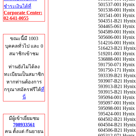
501537-001 Hynix
ชำระเงินได้ที่
501538-001 Hynix
Corporate Center:
501541-001 Hynix
02-641-0055
504351-B21 Hynix
504465-061 Hynix
Who's Online
504589-001 Hynix
505606-001 Hynix
ขณะนี้มี 1003
514216-001 Hynix
บุคคลทั่วไป และ 0
516423-B21 Hynix
สมาชิกเข้าชม
519201-001 Hynix
536888-001 Hynix
591750-071 Hynix
ท่านยังไม่ได้ลง
591750-171 Hynix
ทะเบียนเป็นสมาชิก
593339-B21 Hynix
593907-B21 Hynix
หากท่านต้องการ
593913-B21 Hynix
กรุณาสมัครฟรีได้
ที่
593915-B21 Hynix
นี่
595094-001 Hynix
595097-001 Hynix
595098-001 Hynix
Total Hits
595424-001 Hyni
มีผู้เข้าเยี่ยมชม
604502-B21 Hyni
708933561
604504-B21 Hynix
604506-B21 Hynix
คน ตั้งแต่ กันยายน
605312-071 Hynix