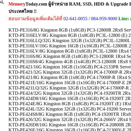
04,
Memory
Today.com ผู้จำหน่าย RAM, SSD, HDD & Upgrade Pa
ประเทศไทย !!
สอบถามข้อมูลเพิ่มเติมได้ที่
02-641-0055 / 084-959-9000
Line:
KTD-PE316/8G Kingston 8GB (1x8GB) PC3-12800R 2Rx8 Ser
KTD-PE316ELV/8G Kingston 8GB (1x8GB) PC3L-12800 (E) 2
KTD-PE316LLQ/32G Kingston 32GB (1x32GB) PC3L-12800L 
KTD-PE316LV/16G Kingston 16GB (1x16GB) PC3L-12800R 2
KTD-PE316LV/8G Kingston 8GB (1x8GB) PC3L-12800 1Rx4 
KTD-PE316S/8G Kingston 8GB (1x8GB) PC3-12800R 1Rx4 Se
KTD-PE316S8/4G Kingston 4GB (1x4GB) PC3-12800R 1Rx8 S
KTD-PE421/16G Kingston 16GB (1x16GB) PC4-2133PR Serve
KTD-PE421/32G Kingston 32GB (1x32GB) PC4-17000P-R 2Rx
KTD-PE421/8G Kingston 8GB (1x8GB) PC4-17000P-R 1Rx4 S
KTD-PE421E/16G Kingston 16GB (1x16GB) PC4-17000P-E 2R
KTD-PE421LQ/32G Kingston 32GB (1x32GB) PC4-17000P-R 
KTD-PE424/32G Kingston 32GB (1x32GB) PC4-19200TR 2Rx4
KTD-PE424D8/16G Kingston 16GB (1x16GB) PC4-19200T 2Rx
KTD-PE424E/8G Kingston 8GB (1x8GB) PC4-19200T (E) 1Rx8
KTD-PE424L/32G Kingston 32GB (1x32GB) PC4-19200 Serve
KTD-PE424S8/8G Kingston 8GB (1x8GB) PC4-19200TR 1Rx8 
KTD-PE426/32G Kingston 32GB (1x32GB) PC4-2666V 2Rx4 S
KTD-PE426D8/16G Kingston 16GB (1x16GB) PC4-20800R 2R
KTD-PE426E/16G Kingston 16GB (1x16GB) PC4-21300V-E 2R