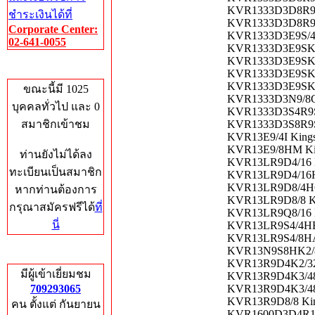
KVR1333D3D8R9S/
ชำระเงินได้ที่
KVR1333D3D8R9SL
Corporate Center:
KVR1333D3E9S/4G
02-641-0055
KVR1333D3E9SK2/
KVR1333D3E9SK2/
Who's Online
KVR1333D3E9SK2/
KVR1333D3E9SK3/
ขณะนี้มี 1025
KVR1333D3N9/8G 
บุคคลทั่วไป และ 0
KVR1333D3S4R9SK
สมาชิกเข้าชม
KVR1333D3S8R9S/
KVR13E9/4I Kings
KVR13E9/8HM Kin
ท่านยังไม่ได้ลง
KVR13LR9D4/16 K
ทะเบียนเป็นสมาชิก
KVR13LR9D4/16HA
KVR13LR9D8/4HC 
หากท่านต้องการ
KVR13LR9D8/8 Ki
กรุณาสมัครฟรีได้
ที่
KVR13LR9Q8/16 K
นี่
KVR13LR9S4/4HE 
KVR13LR9S4/8HA 
KVR13N9S8HK2/8 
Total Hits
KVR13R9D4K2/32I
มีผู้เข้าเยี่ยมชม
KVR13R9D4K3/48 
709293065
KVR13R9D4K3/48-
KVR13R9D8/8 Kin
คน ตั้งแต่ กันยายน
KVR1600D3D4R11S