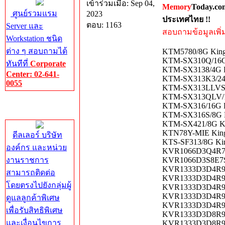
เข้าร่วมเมื่อ: Sep 04,
Memory
Today.co
ศูนย์รวมแรม
2023
ประเทศไทย !!
ตอบ: 1163
Server และ
สอบถามข้อมูลเพิ่มเ
Workstation ชนิด
ต่าง ๆ สอบถามได้
KTM5780/8G Kings
KTM-SX310Q/16G 
ทันทีที่
Corporate
KTM-SX3138/4G K
Center: 02-641-
KTM-SX313K3/24G
0055
KTM-SX313LLVS/8
KTM-SX313QLV/16
Corporate
KTM-SX316/16G K
Center
KTM-SX316S/8G K
KTM-SX421/8G Ki
KTN78Y-MIE King
ดีลเลอร์ บริษัท
KTS-SF313/8G Kin
องค์กร และหน่วย
KVR1066D3Q4R7S/
งานราชการ
KVR1066D3S8E7S/
KVR1333D3D4R9S/
สามารถติดต่อ
KVR1333D3D4R9S/
โดยตรงไปยังกลุ่มผู้
KVR1333D3D4R9S/
KVR1333D3D4R9SK
ดูแลลูกค้าพิเศษ
KVR1333D3D4R9SK
เพื่อรับสิทธิพิเศษ
KVR1333D3D8R9S/
และเงื่อนไขการ
KVR1333D3D8R9S/