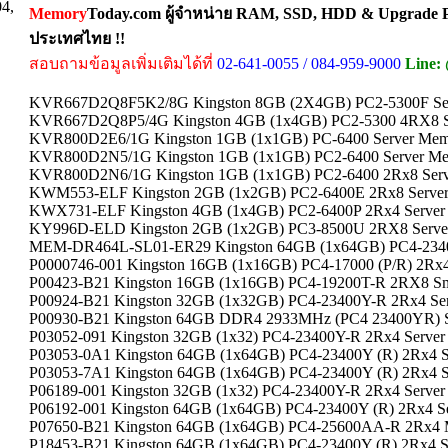
04,
Memory
Today.com ผู้จำหน่าย RAM, SSD, HDD & Upgrade Pa
ประเทศไทย !!
สอบถามข้อมูลเพิ่มเติมได้ที่
02-641-0055 / 084-959-9000
Line:
KVR667D2Q8F5K2/8G Kingston 8GB (2X4GB) PC2-5300F Se
KVR667D2Q8P5/4G Kingston 4GB (1x4GB) PC2-5300 4RX8 S
KVR800D2E6/1G Kingston 1GB (1x1GB) PC-6400 Server Me
KVR800D2N5/1G Kingston 1GB (1x1GB) PC2-6400 Server M
KVR800D2N6/1G Kingston 1GB (1x1GB) PC2-6400 2Rx8 Ser
KWM553-ELF Kingston 2GB (1x2GB) PC2-6400E 2Rx8 Serve
KWX731-ELF Kingston 4GB (1x4GB) PC2-6400P 2Rx4 Server
KY996D-ELD Kingston 2GB (1x2GB) PC3-8500U 2RX8 Serve
MEM-DR464L-SL01-ER29 Kingston 64GB (1x64GB) PC4-23400
P0000746-001 Kingston 16GB (1x16GB) PC4-17000 (P/R) 2Rx
P00423-B21 Kingston 16GB (1x16GB) PC4-19200T-R 2RX8 Sm
P00924-B21 Kingston 32GB (1x32GB) PC4-23400Y-R 2Rx4 Se
P00930-B21 Kingston 64GB DDR4 2933MHz (PC4 23400YR) 
P03052-091 Kingston 32GB (1x32) PC4-23400Y-R 2Rx4 Serve
P03053-0A1 Kingston 64GB (1x64GB) PC4-23400Y (R) 2Rx4 S
P03053-7A1 Kingston 64GB (1x64GB) PC4-23400Y (R) 2Rx4 S
P06189-001 Kingston 32GB (1x32) PC4-23400Y-R 2Rx4 Serve
P06192-001 Kingston 64GB (1x64GB) PC4-23400Y (R) 2Rx4 Se
P07650-B21 Kingston 64GB (1x64GB) PC4-25600AA-R 2Rx4
P18453-B21 Kingston 64GB (1x64GB) PC4-23400Y (R) 2Rx4 S