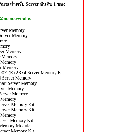
rts สำหรับ Server อันดับ 1 ของ
 @memorytoday
rver Memory
erver Memory
mory
emory
ver Memory
r Memory
 Memory
r Memory
Y (R) 2Rx4 Server Memory Kit
4 Server Memory
art Server Memory
rver Memory
Server Memory
r Memory
erver Memory Kit
erver Memory Kit
r Memory
rver Memory Kit
 Memory Module
erver Memory Kit