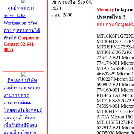
เข้าร่วมเมื่อ: Sep 04,
ศูนย์รวมแรม
2023
Memory
Today.co
ตอบ: 2800
Server และ
ประเทศไทย !!
Workstation ชนิด
สอบถามข้อมูลเพิ่มเ
ต่าง ๆ สอบถามได้
MT18KSF1G72PDZ-
ทันทีที่
Corporate
MT36HTS1G72PY-6
Center: 02-641-
MT9JSF51272PZ-1
0055
MT36JSF2G72PZ-1
726722-B21 Micro
Corporate
774174-001 Micro
Center
MTA72ASS4G72LZ-
46W0829 Micron 1
47J0227 Micron 3
ดีลเลอร์ บริษัท
690802-B21 Micro
องค์กร และหน่วย
774169-001 Micro
งานราชการ
P11446-1A1 Micr
MT72KSZS2G72PZ-
สามารถติดต่อ
745094-001 Micro
โดยตรงไปยังกลุ่มผู้
MT36HTF1G72FZ-6
ATCA Micron 16G
ดูแลลูกค้าพิเศษ
MT18JSF51272PZ-
เพื่อรับสิทธิพิเศษ
627812-B21 Micro
และเงื่อนไขการ
00D5038 Micron 