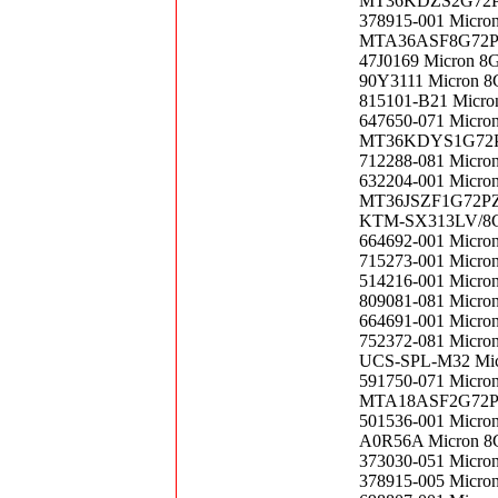
MT36KDZS2G72PZ-
378915-001 Micro
MTA36ASF8G72PZ-
47J0169 Micron 8
90Y3111 Micron 8
815101-B21 Micr
647650-071 Micro
MT36KDYS1G72PZ-
712288-081 Micro
632204-001 Micro
MT36JSZF1G72PZ-
KTM-SX313LV/8G 
664692-001 Micro
715273-001 Micro
514216-001 Micro
809081-081 Micro
664691-001 Micro
752372-081 Micro
UCS-SPL-M32 Mic
591750-071 Micro
MTA18ASF2G72PDZ
501536-001 Micro
A0R56A Micron 8
373030-051 Micro
378915-005 Micro