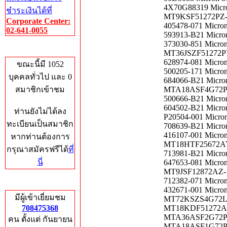
4X70G88319 Micr
ชำระเงินได้ที่
MT9KSF51272PZ-1
Corporate Center:
405478-071 Micro
02-641-0055
593913-B21 Micro
373030-851 Micro
Who's Online
MT36JSZF51272PY
628974-081 Micro
ขณะนี้มี 1052
500205-171 Micro
บุคคลทั่วไป และ 0
684066-B21 Micro
สมาชิกเข้าชม
MTA18ASF4G72PDZ
500666-B21 Micro
604502-B21 Micro
ท่านยังไม่ได้ลง
P20504-001 Micr
ทะเบียนเป็นสมาชิก
708639-B21 Micro
416107-001 Micro
หากท่านต้องการ
MT18HTF25672AY-
กรุณาสมัครฟรีได้
ที่
713981-B21 Micro
นี่
647653-081 Micro
MT9JSF12872AZ-1
712382-071 Micro
Total Hits
432671-001 Micro
มีผู้เข้าเยี่ยมชม
MT72KSZS4G72LZ-
708475368
MT18KDF51272AZ-
MTA36ASF2G72PZ-
คน ตั้งแต่ กันยายน
MTA18ASF1G72PZ-