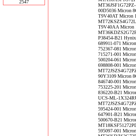
2547
MT36JSF1G72PZ-1
00D5036 Micron 
T9V40AT Micron 
MT72KSZS4G72LZ-
T9V40AA Micron 
MT36KDZS2G72PDZ
P38454-B21 Hyni
689911-071 Micro
752367-081 Micro
715271-001 Micro
500204-061 Micro
698808-001 Micro
MT72JSZS4G72PZ-
90Y3109 Micron 8
846740-001 Micro
753225-201 Micro
836220-B21 Micro
UCS-ML-1X324RU-
MT72JSZS4G72PZ-
595424-001 Micro
647901-B21 Micr
500670-B21 Micro
MT18KSF51272PDZ
595097-001 Micro