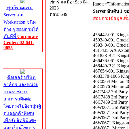
เข้าร่วมเมื่อ: Sep 04,
[quote="Informatio
ศูนย์รวมแรม
2023
Server อันดับ 1 
ตอบ: 649
Server และ
สอบถามข้อมูลเพิ่มเ
Workstation ชนิด
ต่าง ๆ สอบถามได้
455442-001 Kings
ทันทีที่
Corporate
459340-001 Cruci
Center: 02-641-
459340-001 Cruci
0055
45J5435-AX Axiom
461828-B21 Kings
Corporate
466436-061 Kings
Center
466440-B21 Kings
467654-001 Kings
4683378-1005 Kin
ดีลเลอร์ บริษัท
46C0564 Micron 4
องค์กร และหน่วย
46C0576 Micron 4
งานราชการ
46C7482 3rd Part
46C7488 3rd Part
สามารถติดต่อ
46C7489 3rd Part
โดยตรงไปยังกลุ่มผู้
46W0671 3rd Part
46W0671 3rd Part
ดูแลลูกค้าพิเศษ
46W0671 3rd Part
เพื่อรับสิทธิพิเศษ
46W0671 Kingsto
และเงื่อนไขการ
46W0671 Micron 