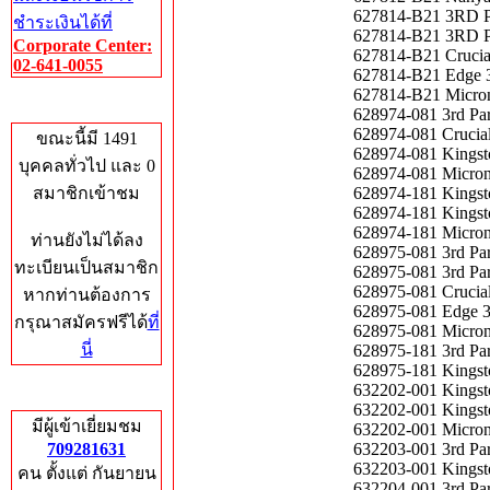
627814-B21 3RD 
ชำระเงินได้ที่
627814-B21 3RD 
Corporate Center:
627814-B21 Cruci
02-641-0055
627814-B21 Edge 
627814-B21 Micro
Who's Online
628974-081 3rd P
628974-081 Cruci
ขณะนี้มี 1491
628974-081 Kings
บุคคลทั่วไป และ 0
628974-081 Micro
สมาชิกเข้าชม
628974-181 Kings
628974-181 Kings
628974-181 Micro
ท่านยังไม่ได้ลง
628975-081 3rd P
ทะเบียนเป็นสมาชิก
628975-081 3rd P
628975-081 Cruci
หากท่านต้องการ
628975-081 Edge 
กรุณาสมัครฟรีได้
ที่
628975-081 Micro
นี่
628975-181 3rd P
628975-181 Kings
632202-001 Kings
Total Hits
632202-001 Kings
มีผู้เข้าเยี่ยมชม
632202-001 Micro
709281631
632203-001 3rd P
632203-001 Kings
คน ตั้งแต่ กันยายน
632204-001 3rd P