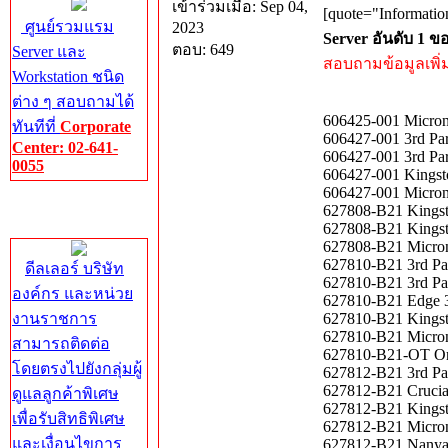
เข้าร่วมเมื่อ: Sep 04,
[quote="Informatio
ศูนย์รวมแรม
2023
Server อันดับ 1 
ตอบ: 649
Server และ
สอบถามข้อมูลเพิ่มเ
Workstation ชนิด
ต่าง ๆ สอบถามได้
606425-001 Micro
ทันทีที่
Corporate
606427-001 3rd P
Center: 02-641-
606427-001 3rd P
0055
606427-001 Kings
606427-001 Micro
Corporate
627808-B21 Kings
Center
627808-B21 Kings
627808-B21 Micro
627810-B21 3rd P
ดีลเลอร์ บริษัท
627810-B21 3rd P
องค์กร และหน่วย
627810-B21 Edge 
งานราชการ
627810-B21 Kings
627810-B21 Micro
สามารถติดต่อ
627810-B21-OT Or
โดยตรงไปยังกลุ่มผู้
627812-B21 3rd P
627812-B21 Cruci
ดูแลลูกค้าพิเศษ
627812-B21 Kings
เพื่อรับสิทธิพิเศษ
627812-B21 Micro
และเงื่อนไขการ
627812-B21 Nany