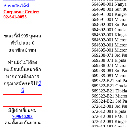
664690-001 Nanya
ชำระเงินได้ที่
664690-001 Sun 8
Corporate Center:
664691-001 Kings
02-641-0055
664691-001 Micro
664692-001 3rd P
Who's Online
664692-001 Cruci
664692-001 Kings
ขณะนี้มี 995 บุคคล
664692-001 Micro
ทั่วไป และ 0
664693-001 Micro
สมาชิกเข้าชม
664695-001 Micro
669238-071 3rd P
669238-071 Elpid
ท่านยังไม่ได้ลง
669238-071 Micro
ทะเบียนเป็นสมาชิก
669239-081 3rd P
669239-081 Micro
หากท่านต้องการ
669322-B21 3rd P
กรุณาสมัครฟรีได้
ที่
669322-B21 Cruci
นี่
669322-B21 Elpid
669322-B21 Micro
669324-B21 3rd P
Total Hits
672612-081 3rd P
มีผู้เข้าเยี่ยมชม
672612-081 Elpid
709646203
672612-081 EMC 
672612-081 Kings
คน ตั้งแต่ กันยายน
672612-181 Cruci