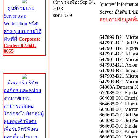
เข้าร่วมเมื่อ: Sep 04,
[quote="Informatio
ศูนย์รวมแรม
2023
Server อันดับ 1 
ตอบ: 649
Server และ
สอบถามข้อมูลเพิ่มเ
Workstation ชนิด
ต่าง ๆ สอบถามได้
647899-B21 Micro
ทันทีที่
Corporate
647901-B21 3rd P
Center: 02-641-
647901-B21 Elpi
0055
647901-B21 Kings
647901-B21 Micr
Corporate
647903-B21 Axio
Center
647903-B21 Integ
647903-B21 Micr
647909-B21 Micr
ดีลเลอร์ บริษัท
64803A Dataram 3
องค์กร และหน่วย
652088-001 Elpid
งานราชการ
664688-001 Cruci
664688-001 Kings
สามารถติดต่อ
664688-001 Micr
โดยตรงไปยังกลุ่มผู้
664690-001 3rd P
664690-001 3rd P
ดูแลลูกค้าพิเศษ
664690-001 Elpid
เพื่อรับสิทธิพิเศษ
664690-001 Kings
และเงื่อนไขการ
664690-001 Micro