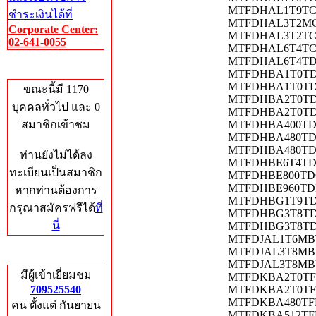
MTFDHAL1T9TCT-
ชำระเงินได้ที่
MTFDHAL3T2MCE-
Corporate Center:
MTFDHAL3T2TCU-
02-641-0055
MTFDHAL6T4TCU-1
MTFDHAL6T4TDR-1
Who's Online
MTFDHBA1T0TDV-
MTFDHBA1T0TDV-
ขณะนี้มี 1170
MTFDHBA2T0TDV-
บุคคลทั่วไป และ 0
MTFDHBA2T0TDV-
สมาชิกเข้าชม
MTFDHBA400TDG-
MTFDHBA480TDF-1
MTFDHBA480TDF-1
ท่านยังไม่ได้ลง
MTFDHBE6T4TDG-
ทะเบียนเป็นสมาชิก
MTFDHBE800TDG-1
MTFDHBE960TDF-1
หากท่านต้องการ
MTFDHBG1T9TDF-
กรุณาสมัครฟรีได้
ที่
MTFDHBG3T8TDF-1
นี่
MTFDHBG3T8TDF-
MTFDJAL1T6MBT
MTFDJAL3T8MBU M
Total Hits
MTFDJAL3T8MBU-2
มีผู้เข้าเยี่ยมชม
MTFDKBA2T0TFH-1
709525540
MTFDKBA2T0TFH-1
MTFDKBA480TFR-1
คน ตั้งแต่ กันยายน
MTFDKBA512TFH-1