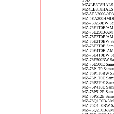
SSD
MZ4LB3T8HALS Sa
MZ4LB3T8HALS-00
MZ-5EA2000-0D3 S
MZ-5EA200HMDR-
MZ-750250BW Sam
MZ-75E1T0B/AM S
MZ-75E250B/AM S
MZ-76E2T0B/AM 
MZ-76E2T0BW Sams
MZ-76E2T0E Samsu
MZ-76E4T0B-AM S
MZ-76E4T0BW Sam
MZ-76E500BW Sa
MZ-76E500E Sams
MZ-76P1T0 Samsung
MZ-76P1T0BW Sam
MZ-76P1T0E Samsu
MZ-76P2T0E Samsu
MZ-76P4T0E Sam
MZ-76P512E Sams
MZ-76P512E Sams
MZ-76Q1T0B/AM 
MZ-76Q1T0BW Sam
MZ-76Q2T0B/AM Sa