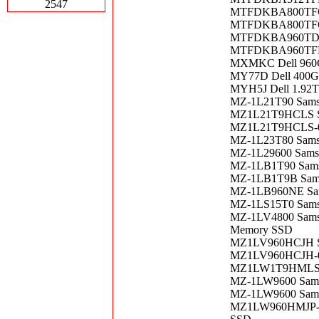
2547
MTFDKBA800TFC
MTFDKBA800TFC-1
MTFDKBA960TDZ-
MTFDKBA960TFR-1
MXMKC Dell 960
MY77D Dell 400GB
MYH5J Dell 1.92TB
MZ-1L21T90 Sams
MZ1L21T9HCLS Sa
MZ1L21T9HCLS-00
MZ-1L23T80 Samsu
MZ-1L29600 Sam
MZ-1LB1T90 Samsu
MZ-1LB1T9B Samsu
MZ-1LB960NE Sam
MZ-1LS15T0 Sams
MZ-1LV4800 Sams
Memory SSD
MZ1LV960HCJH Sam
MZ1LV960HCJH-0
MZ1LW1T9HMLS-00
MZ-1LW9600 Sams
MZ-1LW9600 Sams
MZ1LW960HMJP-00