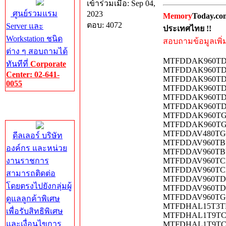
เข้าร่วมเมื่อ: Sep 04,
ศูนย์รวมแรม
2023
Memory
Today.co
ตอบ: 4072
Server และ
ประเทศไทย !!
Workstation ชนิด
สอบถามข้อมูลเพิ่มเ
ต่าง ๆ สอบถามได้
MTFDDAK960TDS-1
ทันทีที่
Corporate
MTFDDAK960TDS-
Center: 02-641-
MTFDDAK960TDT-
0055
MTFDDAK960TDT-
MTFDDAK960TDT-
Corporate
MTFDDAK960TDT-
Center
MTFDDAK960TGA
MTFDDAK960TGB
MTFDDAV480TGA
ดีลเลอร์ บริษัท
MTFDDAV960TBY Mi
องค์กร และหน่วย
MTFDDAV960TBY-
งานราชการ
MTFDDAV960TCB Mi
MTFDDAV960TCB-1
สามารถติดต่อ
MTFDDAV960TDS-1
โดยตรงไปยังกลุ่มผู้
MTFDDAV960TDS-
MTFDDAV960TGA
ดูแลลูกค้าพิเศษ
MTFDHAL15T3TDP-
เพื่อรับสิทธิพิเศษ
MTFDHAL1T9TCT Mi
และเงื่อนไขการ
MTFDHAL1T9TCT-