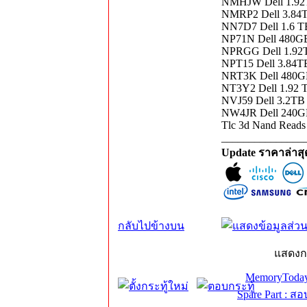
NMHJW Dell 1.92T
NMRP2 Dell 3.84T
NN7D7 Dell 1.6 T
NP71N Dell 480GB
NPRGG Dell 1.92
NPT15 Dell 3.84T
NRT3K Dell 480GB
NT3Y2 Dell 1.92 
NVJ59 Dell 3.2TB 
NW4JR Dell 240GB 
Tlc 3d Nand Reads 
_______________
Update ราคาล่าส
กลับไปข้างบน
แสดงก
MemoryToday
Spare Part : 