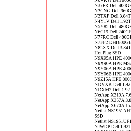
N0VKW Dell 960GB
N37FR Dell 400GB
N3CNG Dell 960GB
N3TXF Dell 3.84TB
N4Y1V Dell 1.92T
N5Y85 Dell 480G
N6C19 Dell 240GB
N77RC Dell 480GB
N7FF2 Dell 800GB
N85XX Dell 3.84TB
Hot Plug SSD
N9X95A HPE 400G
N9X96A HPE MSA 8
N9Y06A HPE 400G
N9Y06B HPE 400G
N9Z15A HPE 800G
NDVXK Dell 1.92T
NDXM2 Dell 1.92TB
NetApp X319A 7.6
NetApp X357A 3.8T
NetApp X670A 15.
Netlist NS1951AH
SSD
Netlist NS1951UF
NJWDP Dell 1.92