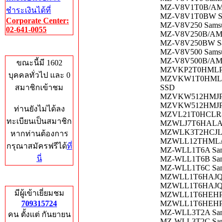
MZ-V8V1T0B/AM S
ชำระเงินได้ที่
MZ-V8V1T0BW Sam
Corporate Center:
MZ-V8V250 Samsun
02-641-0055
MZ-V8V250B/AM S
MZ-V8V250BW Sam
Who's Online
MZ-V8V500 Samsun
MZ-V8V500B/AM S
ขณะนี้มี 1602
MZVKP2T0HMLP Sa
บุคคลทั่วไป และ 0
MZVKW1T0HMLH-00
สมาชิกเข้าชม
SSD
MZVKW512HMJP Sa
MZVKW512HMJP-0
ท่านยังไม่ได้ลง
MZVL21T0HCLR-00
ทะเบียนเป็นสมาชิก
MZWLJ7T6HALA-00
MZWLK3T2HCJL Sam
หากท่านต้องการ
MZWLL12THMLA-0
กรุณาสมัครฟรีได้
ที่
MZ-WLL1T6A Samsu
นี่
MZ-WLL1T6B Samsu
MZ-WLL1T6C Samsu
MZWLL1T6HAJQ-000
Total Hits
MZWLL1T6HAJQ-00
มีผู้เข้าเยี่ยมชม
MZWLL1T6HEHP-000
709315724
MZWLL1T6HEHP-00
MZ-WLL3T2A Samsun
คน ตั้งแต่ กันยายน
MZ-WLL3T2C Samsun