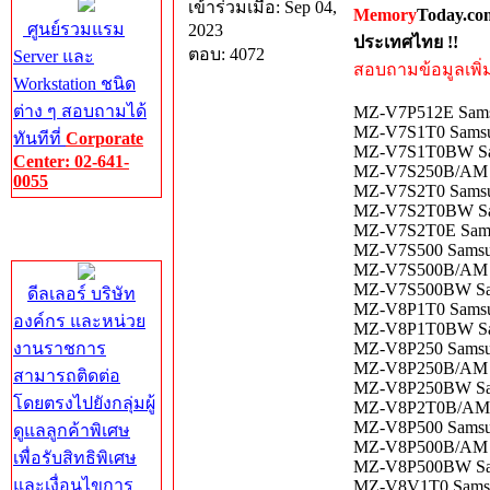
เข้าร่วมเมื่อ: Sep 04,
Memory
Today.co
ศูนย์รวมแรม
2023
ประเทศไทย !!
ตอบ: 4072
Server และ
สอบถามข้อมูลเพิ่มเ
Workstation ชนิด
ต่าง ๆ สอบถามได้
MZ-V7P512E Sams
MZ-V7S1T0 Samsu
ทันทีที่
Corporate
MZ-V7S1T0BW Sam
Center: 02-641-
MZ-V7S250B/AM Sa
0055
MZ-V7S2T0 Samsu
MZ-V7S2T0BW Sams
Corporate
MZ-V7S2T0E Samsu
Center
MZ-V7S500 Samsun
MZ-V7S500B/AM S
MZ-V7S500BW Sams
ดีลเลอร์ บริษัท
MZ-V8P1T0 Samsun
องค์กร และหน่วย
MZ-V8P1T0BW Sam
งานราชการ
MZ-V8P250 Samsun
MZ-V8P250B/AM S
สามารถติดต่อ
MZ-V8P250BW Sam
โดยตรงไปยังกลุ่มผู้
MZ-V8P2T0B/AM S
MZ-V8P500 Samsu
ดูแลลูกค้าพิเศษ
MZ-V8P500B/AM 
เพื่อรับสิทธิพิเศษ
MZ-V8P500BW Sam
และเงื่อนไขการ
MZ-V8V1T0 Samsun