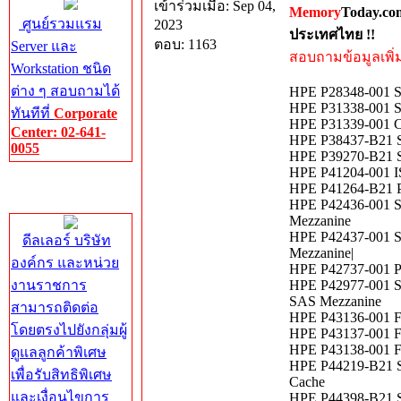
เข้าร่วมเมื่อ: Sep 04,
Memory
Today.co
ศูนย์รวมแรม
2023
ประเทศไทย !!
ตอบ: 1163
Server และ
สอบถามข้อมูลเพิ่มเ
Workstation ชนิด
ต่าง ๆ สอบถามได้
HPE P28348-001 S
HPE P31338-001 S
ทันทีที่
Corporate
HPE P31339-001 Co
Center: 02-641-
HPE P38437-B21 S
0055
HPE P39270-B21 S
HPE P41204-001 I
Corporate
HPE P41264-B21 P
Center
HPE P42436-001 S
Mezzanine
HPE P42437-001 S
ดีลเลอร์ บริษัท
Mezzanine|
องค์กร และหน่วย
HPE P42737-001 P
งานราชการ
HPE P42977-001 Sm
SAS Mezzanine
สามารถติดต่อ
HPE P43136-001 F
โดยตรงไปยังกลุ่มผู้
HPE P43137-001 F
HPE P43138-001 F
ดูแลลูกค้าพิเศษ
HPE P44219-B21 SA
เพื่อรับสิทธิพิเศษ
Cache
และเงื่อนไขการ
HPE P44398-B21 Sm