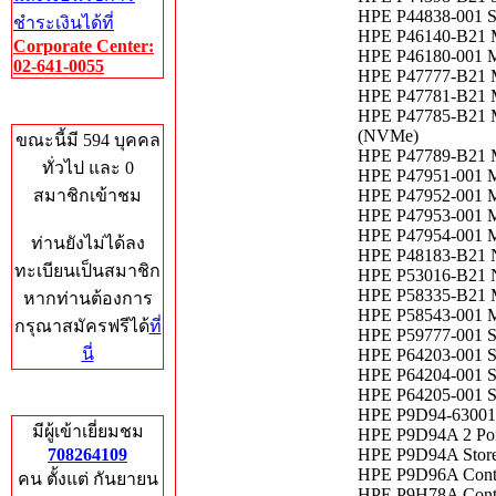
HPE P44838-001 S
ชำระเงินได้ที่
HPE P46140-B21 Mi
Corporate Center:
HPE P46180-001 Mi
02-641-0055
HPE P47777-B21 M
HPE P47781-B21 M
Who's Online
HPE P47785-B21 M
(NVMe)
ขณะนี้มี 594 บุคคล
HPE P47789-B21 M
ทั่วไป และ 0
HPE P47951-001 M
สมาชิกเข้าชม
HPE P47952-001 M
HPE P47953-001 M
HPE P47954-001 M
ท่านยังไม่ได้ลง
HPE P48183-B21 N
ทะเบียนเป็นสมาชิก
HPE P53016-B21 N
HPE P58335-B21 M
หากท่านต้องการ
HPE P58543-001 M
กรุณาสมัครฟรีได้
ที่
HPE P59777-001 S
นี่
HPE P64203-001 S
HPE P64204-001 S
HPE P64205-001 S
Total Hits
HPE P9D94-63001 1
มีผู้เข้าเยี่ยมชม
HPE P9D94A 2 Port
708264109
HPE P9D94A Store
HPE P9D96A Contro
คน ตั้งแต่ กันยายน
HPE P9H78A Contro