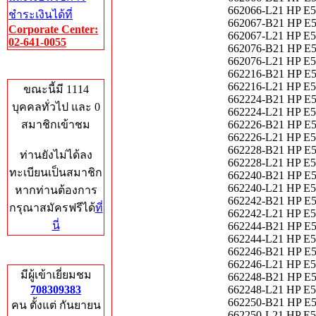
662066-L21 HP E5
ชำระเงินได้ที่
662067-B21 HP E5
Corporate Center:
662067-L21 HP E5
02-641-0055
662076-B21 HP E5
662076-L21 HP E5
Who's Online
662216-B21 HP E5
662216-L21 HP E5
ขณะนี้มี 1114
662224-B21 HP E5
บุคคลทั่วไป และ 0
662224-L21 HP E5
สมาชิกเข้าชม
662226-B21 HP E5
662226-L21 HP E5
662228-B21 HP E5
ท่านยังไม่ได้ลง
662228-L21 HP E5
ทะเบียนเป็นสมาชิก
662240-B21 HP E5
662240-L21 HP E5
หากท่านต้องการ
662242-B21 HP E5
กรุณาสมัครฟรีได้
ที่
662242-L21 HP E5
นี่
662244-B21 HP E5
662244-L21 HP E5
662246-B21 HP E5
Total Hits
662246-L21 HP E5
มีผู้เข้าเยี่ยมชม
662248-B21 HP E5
708309383
662248-L21 HP E5
662250-B21 HP E5
คน ตั้งแต่ กันยายน
662250-L21 HP E5