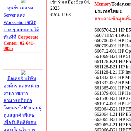
เข้าร่วมเมื่อ: Sep 04,
Memory
Today.co
ศูนย์รวมแรม
2023
ประเทศไทย !!
ตอบ: 1163
Server และ
สอบถามข้อมูลเพิ่มเ
Workstation ชนิด
ต่าง ๆ สอบถามได้
660670-L21 HP E5
6607 IBM 4.19GB
ทันทีที่
Corporate
660706-001 HP Du
Center: 02-641-
660709-001 HP Ba
0055
660712-001 HP Opt
661069-B21 HP 512
Corporate
661126-B21 HP E5
Center
661128-B21 HP In
661128-L21 HP In
661332-001 HP M
ดีลเลอร์ บริษัท
661332-002 HP M
องค์กร และหน่วย
661365-001 HP M
งานราชการ
661379-001 HP He
661530-B21 HP 2x 
สามารถติดต่อ
661914-001 HP LFF
โดยตรงไปยังกลุ่มผู้
662064-B21 HP E5
662064-L21 HP E5
ดูแลลูกค้าพิเศษ
662065-B21 HP E5
เพื่อรับสิทธิพิเศษ
662065-L21 HP E5
และเงื่อนไขการ
662066-B21 HP E5