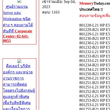
เข้าร่วมเมื่อ: Sep 04,
Memory
Today.co
ศูนย์รวมแรม
2023
ประเทศไทย !!
ตอบ: 1163
Server และ
สอบถามข้อมูลเพิ่มเ
Workstation ชนิด
ต่าง ๆ สอบถามได้
801228-L21 HP E5
801229-B21 HP E5
ทันทีที่
Corporate
801229-L21 HP E5
Center: 02-641-
801230-B21 HP E5
0055
801230-L21 HP E5
801232-B21 HP E5
Corporate
801232-L21 HP E5
Center
801233-B21 HP E5
801233-L21 HP E5
801234-B21 HP E5
ดีลเลอร์ บริษัท
801234-L21 HP E5
องค์กร และหน่วย
801250-B21 HP E5
งานราชการ
801250-L21 HP E5
801251-B21 HP E5
สามารถติดต่อ
801251-L21 HP E5
โดยตรงไปยังกลุ่มผู้
801252-B21 HP E5
801252-L21 HP E5
ดูแลลูกค้าพิเศษ
801253-B21 HP E5
เพื่อรับสิทธิพิเศษ
801253-L21 HP E5
และเงื่อนไขการ
801255-B21 HP E5