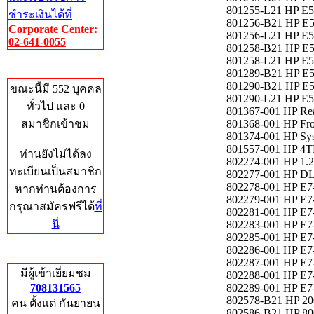
801255-L21 HP E5
ชำระเงินได้ที่
801256-B21 HP E5
Corporate Center:
801256-L21 HP E5
02-641-0055
801258-B21 HP E5
801258-L21 HP E5
Who's Online
801289-B21 HP E5
801290-B21 HP E5
ขณะนี้มี 552 บุคคล
801290-L21 HP E5
ทั่วไป และ 0
801367-001 HP Rea
สมาชิกเข้าชม
801368-001 HP Fro
801374-001 HP Sys
801557-001 HP 4T
ท่านยังไม่ได้ลง
802274-001 HP 1
ทะเบียนเป็นสมาชิก
802277-001 HP DL
802278-001 HP E7
หากท่านต้องการ
802279-001 HP E7
กรุณาสมัครฟรีได้
ที่
802281-001 HP E7
นี่
802283-001 HP E7
802285-001 HP E7
802286-001 HP E7
Total Hits
802287-001 HP E7
มีผู้เข้าเยี่ยมชม
802288-001 HP E7
708131565
802289-001 HP E7
802578-B21 HP 20
คน ตั้งแต่ กันยายน
802586-B21 HP 80