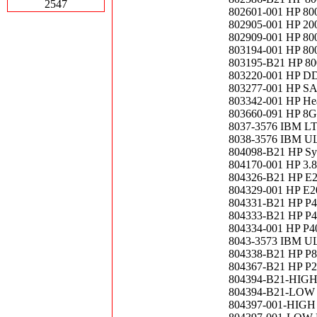
2547
802601-001 HP 80
802905-001 HP 20
802909-001 HP 80
803194-001 HP 80
803195-B21 HP 80
803220-001 HP D
803277-001 HP SA
803342-001 HP Hea
803660-091 HP 8
8037-3576 IBM LT
8038-3576 IBM 
804098-B21 HP Syn
804170-001 HP 3.
804326-B21 HP E20
804329-001 HP E20
804331-B21 HP P40
804333-B21 HP P40
804334-001 HP P40
8043-3573 IBM 
804338-B21 HP P81
804367-B21 HP P20
804394-B21-HIGH H
804394-B21-LOW HP
804397-001-HIGH H