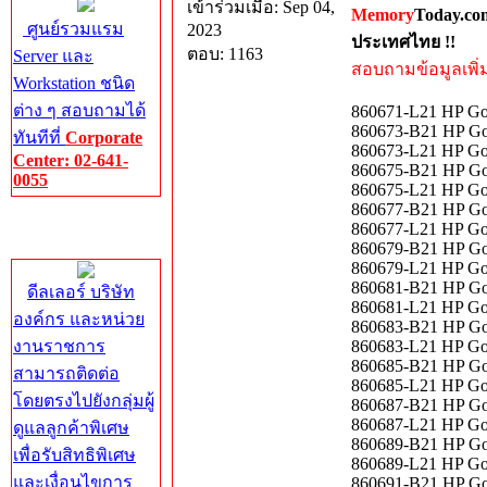
เข้าร่วมเมื่อ: Sep 04,
Memory
Today.co
ศูนย์รวมแรม
2023
ประเทศไทย !!
ตอบ: 1163
Server และ
สอบถามข้อมูลเพิ่มเ
Workstation ชนิด
ต่าง ๆ สอบถามได้
860671-L21 HP Go
860673-B21 HP Go
ทันทีที่
Corporate
860673-L21 HP Go
Center: 02-641-
860675-B21 HP Go
0055
860675-L21 HP Go
860677-B21 HP Go
Corporate
860677-L21 HP Go
Center
860679-B21 HP Go
860679-L21 HP Go
860681-B21 HP Go
ดีลเลอร์ บริษัท
860681-L21 HP Go
องค์กร และหน่วย
860683-B21 HP Go
งานราชการ
860683-L21 HP Go
860685-B21 HP Go
สามารถติดต่อ
860685-L21 HP Go
โดยตรงไปยังกลุ่มผู้
860687-B21 HP Go
860687-L21 HP Go
ดูแลลูกค้าพิเศษ
860689-B21 HP Go
เพื่อรับสิทธิพิเศษ
860689-L21 HP Go
และเงื่อนไขการ
860691-B21 HP Go