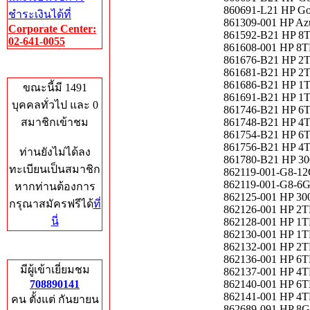
860691-L21 HP Go
ชำระเงินได้ที่
861309-001 HP Az
Corporate Center:
861592-B21 HP 8
02-641-0055
861608-001 HP 8
861676-B21 HP 2T
Who's Online
861681-B21 HP 2
861686-B21 HP 1
ขณะนี้มี 1491
861691-B21 HP 1T
บุคคลทั่วไป และ 0
861746-B21 HP 6
สมาชิกเข้าชม
861748-B21 HP 4
861754-B21 HP 6T
861756-B21 HP 4T
ท่านยังไม่ได้ลง
861780-B21 HP 3
ทะเบียนเป็นสมาชิก
862119-001-G8-1
862119-001-G8-6G
หากท่านต้องการ
862125-001 HP 30
กรุณาสมัครฟรีได้
ที่
862126-001 HP 2T
นี่
862128-001 HP 1T
862130-001 HP 1
862132-001 HP 2
Total Hits
862136-001 HP 6
มีผู้เข้าเยี่ยมชม
862137-001 HP 4T
708890141
862140-001 HP 6T
862141-001 HP 4T
คน ตั้งแต่ กันยายน
862689-091 HP 8