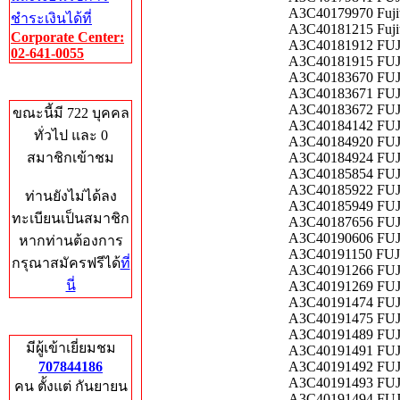
A3C40179970 Fuji
ชำระเงินได้ที่
A3C40181215 Fuji
Corporate Center:
A3C40181912 FU
02-641-0055
A3C40181915 FU
A3C40183670 FU
Who's Online
A3C40183671 FUJ
A3C40183672 FUJ
ขณะนี้มี 722 บุคคล
A3C40184142 FUJI
ทั่วไป และ 0
A3C40184920 FU
สมาชิกเข้าชม
A3C40184924 FUJ
A3C40185854 FU
A3C40185922 FUJ
ท่านยังไม่ได้ลง
A3C40185949 FUJI
ทะเบียนเป็นสมาชิก
A3C40187656 FUJ
A3C40190606 FUJ
หากท่านต้องการ
A3C40191150 FUJI
กรุณาสมัครฟรีได้
ที่
A3C40191266 FU
นี่
A3C40191269 FUJ
A3C40191474 FUJI
A3C40191475 FUJI
Total Hits
A3C40191489 FU
มีผู้เข้าเยี่ยมชม
A3C40191491 FU
707844186
A3C40191492 FUJ
A3C40191493 FUJ
คน ตั้งแต่ กันยายน
A3C40191494 FUJ