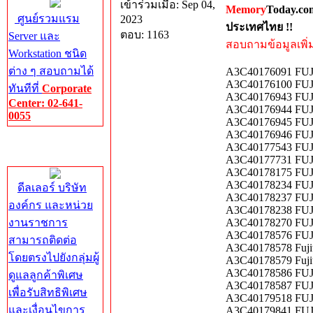
เข้าร่วมเมื่อ: Sep 04,
Memory
Today.co
ศูนย์รวมแรม
2023
ประเทศไทย !!
ตอบ: 1163
Server และ
สอบถามข้อมูลเพิ่มเ
Workstation ชนิด
ต่าง ๆ สอบถามได้
A3C40176091 FUJ
A3C40176100 F
ทันทีที่
Corporate
A3C40176943 FUJ
Center: 02-641-
A3C40176944 FUJ
0055
A3C40176945 FUJ
A3C40176946 FUJ
Corporate
A3C40177543 FUJ
Center
A3C40177731 FUJI
A3C40178175 FUJI
A3C40178234 FU
ดีลเลอร์ บริษัท
A3C40178237 FU
องค์กร และหน่วย
A3C40178238 FU
งานราชการ
A3C40178270 FUJ
A3C40178576 FU
สามารถติดต่อ
A3C40178578 Fuji
โดยตรงไปยังกลุ่มผู้
A3C40178579 Fuji
A3C40178586 FU
ดูแลลูกค้าพิเศษ
A3C40178587 FU
เพื่อรับสิทธิพิเศษ
A3C40179518 FUJI
และเงื่อนไขการ
A3C40179841 FUJI