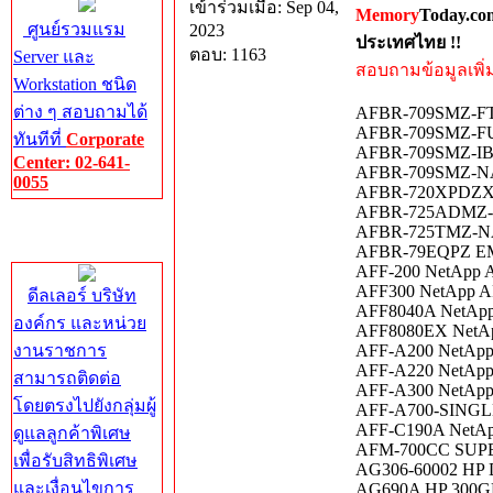
เข้าร่วมเมื่อ: Sep 04,
Memory
Today.co
ศูนย์รวมแรม
2023
ประเทศไทย !!
ตอบ: 1163
Server และ
สอบถามข้อมูลเพิ่มเ
Workstation ชนิด
ต่าง ๆ สอบถามได้
AFBR-709SMZ-FT2
AFBR-709SMZ-FU 
ทันทีที่
Corporate
AFBR-709SMZ-I
Center: 02-641-
AFBR-709SMZ-NA
0055
AFBR-720XPDZXF
AFBR-725ADMZ-
Corporate
AFBR-725TMZ-NA1
Center
AFBR-79EQPZ EMC
AFF-200 NetApp AF
AFF300 NetApp AFF
ดีลเลอร์ บริษัท
AFF8040A NetApp 
องค์กร และหน่วย
AFF8080EX NetApp
งานราชการ
AFF-A200 NetApp 
AFF-A220 NetApp 
สามารถติดต่อ
AFF-A300 NetApp 
โดยตรงไปยังกลุ่มผู้
AFF-A700-SINGLE 
AFF-C190A NetApp
ดูแลลูกค้าพิเศษ
AFM-700CC SUP
เพื่อรับสิทธิพิเศษ
AG306-60002 HP D
และเงื่อนไขการ
AG690A HP 300GB