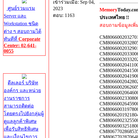
เข้าร่วมเมื่อ: Sep 04,
ศูนย์รวมแรม
2023
Memory
Today.co
ตอบ: 1163
Server และ
ประเทศไทย !!
Workstation ชนิด
สอบถามข้อมูลเพิ่มเ
ต่าง ๆ สอบถามได้
CM8066002032701
ทันทีที่
Corporate
CM8066002032805
Center: 02-641-
CM8066002032901
0055
CM8066002033006
CM8066002033202
Corporate
CM8066002041100
Center
CM8066002041500
CM8066002041900
CM8066002042802
ดีลเลอร์ บริษัท
CM8066002062605
องค์กร และหน่วย
CM8066002064600
งานราชการ
CM8066002330800
CM8066002645900
สามารถติดต่อ
CM8066003197800
โดยตรงไปยังกลุ่มผู้
CM8066201921804
CM8066902325500
ดูแลลูกค้าพิเศษ
CM8066903251800
เพื่อรับสิทธิพิเศษ
CM8067702868535
และเงื่อนไขการ
CM8067702870648