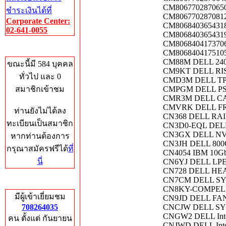
CM8067702870650
ชำระเงินได้ที่
CM8067702870812
Corporate Center:
CM8068403654318
02-641-0055
CM8068403654319 
CM8068404173706
Who's Online
CM8068404175105
CM88M DELL 240
ขณะนี้มี 584 บุคคล
CM9KT DELL RIS
ทั่วไป และ 0
CMD3M DELL TP
สมาชิกเข้าชม
CMPGM DELL PSU
CMR3M DELL CA
CMVRK DELL F
ท่านยังไม่ได้ลง
CN368 DELL RAI
ทะเบียนเป็นสมาชิก
CN3D0-EQL DELL
CN3GX DELL NVI
หากท่านต้องการ
CN3JH DELL 800
กรุณาสมัครฟรีได้
ที่
CN4054 IBM 10
นี่
CN6YJ DELL LPE
CN728 DELL HEA
CN7CM DELL S
Total Hits
CN8KY-COMPELL
มีผู้เข้าเยี่ยมชม
CN9JD DELL FA
708264035
CNCJW DELL S
CNGW2 DELL Inte
คน ตั้งแต่ กันยายน
CNJWD DELL Inte