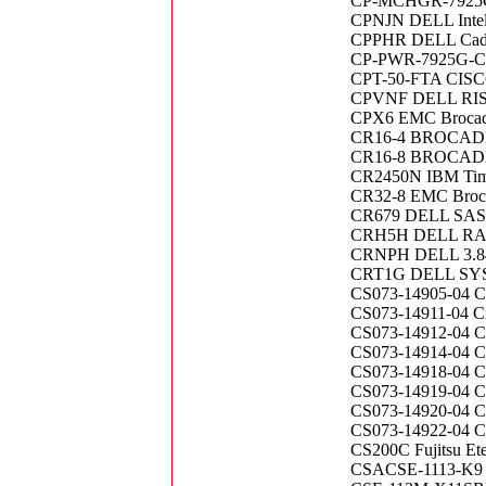
CP-MCHGR-7925G C
CPNJN DELL Inte
CPPHR DELL Cadd
CP-PWR-7925G-CE 
CPT-50-FTA CISCO C
CPVNF DELL RIS
CPX6 EMC Brocad
CR16-4 BROCADE B
CR16-8 BROCADE B
CR2450N IBM Time-
CR32-8 EMC Bro
CR679 DELL SAS 6
CRH5H DELL RAI
CRNPH DELL 3.8
CRT1G DELL SY
CS073-14905-04 C
CS073-14911-04 Ci
CS073-14912-04 C
CS073-14914-04
CS073-14918-04
CS073-14919-04 C
CS073-14920-04 
CS073-14922-04 C
CS200C Fujitsu Et
CSACSE-1113-K9 Ci