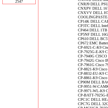
2547
CNRJ9 DELL PSU 
CNXPV DELL 16T
CNXVV DELL H70
COOLINGPASTE-OR
CP14K DELL CABL
CP3TC DELL Intel
CP464 DELL 1TB 
CP5NF DELL 16G
CP610 DELL BC57
CP672 EMC Batter
CP-6921-C-K9 Cisco
CP-7925G-E-K9 Ci
CP-7940G CISCO 
CP-7942G Cisco I
CP-7961G Cisco 79
CP-8821-K9 Cisco 
CP-8832-EU-K9 CIS
CP-8861-K9 Cisco 
CP90M DELL BAC
CP-9951-W-CAMK9 
CP-9971-WL-K9 Cis
CP-BATT-7925G-EX
CPC1C DELL HE
CPC7G DELL 32G